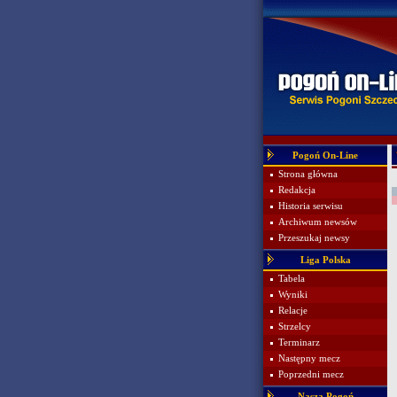
Pogoń On-Line
Strona główna
Redakcja
Historia serwisu
Archiwum newsów
Przeszukaj newsy
Liga Polska
Tabela
Wyniki
Relacje
Strzelcy
Terminarz
Następny mecz
Poprzedni mecz
Nasza Pogoń