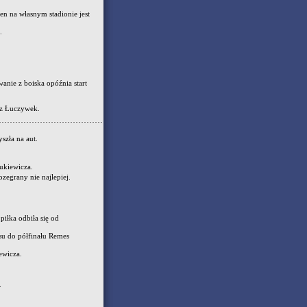
en na własnym stadionie jest
.
anie z boiska opóźnia start
sz Łuczywek.
szła na aut.
ukiewicza.
ozegrany nie najlepiej.
iłka odbiła się od
u do półfinału Remes
ewicza.
.