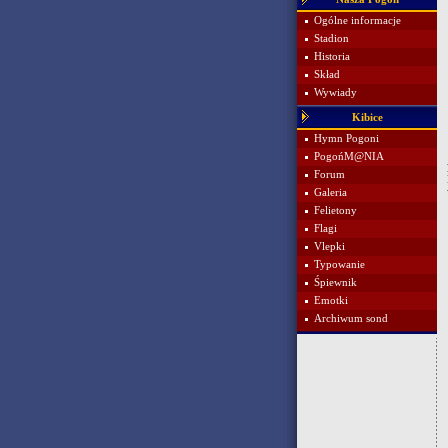
Ogólne informacje
Stadion
Historia
Skład
Wywiady
Kibice
Hymn Pogoni
PogońM@NIA
Forum
Galeria
Felietony
Flagi
Vlepki
Typowanie
Śpiewnik
Emotki
Archiwum sond