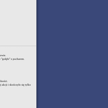
owie.
e "gołębi" z pucharem.
lności.
 akcji i skończyło się tylko