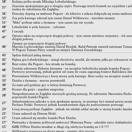
58'
Kolejna próba strzału Mikołaja Lebedyńskiego.
Znacznie spokojniejsza gra w drugiej części. Przewaga trzech bramek na wyjeździe i jed
57'
trudna do odrobienia dla Zagłębia.
56'
Donośny doping na stadionie Pogoni - do kibiców z młyna dołączyła się reszta stadionu
53'
Zza pola karnego uderzał tym razem Daniel Wólkiewicz - niecelnie niestety.
51'
"Miki" próbuje także z dystansu - tym razem mu nie wyszło.
48'
Lebedyński w polu karnym... rykoszet.
47'
I zaczęli.
Oprawa także na rozpoczęcie drugiej połowy - tym razem mnóstwo serpentyn - ich usuw
47'
drugiej połowy.
Zmiany na rozpoczęcie drugiej połowy:
46'
Marcina Lachowskiego zmienia Dawid Ryndak. Rafał Pietrzak zmienił natomiast Toma
W Pogoni Tomasz Parzy wszedł na miejsce Dariusza Zawadzkiego.
45'
Sędzia doliczył jedną minutę.
42'
Piękna gra Lebedyńskiego - minął obrońców, strzelił, ale niestety piłka po rykoszecie wy
41'
Rzut rożny dla Pogoni - bez strzału na bramkę.
Groźnie uderzenie Huberta Jaromina - na szczęście futbolówka minęła bramkę Pogoni.
40'
Portowcy przeważają, jednak goście od czasu do czasu zagrażają bramce Radosława Jan
35'
Przewinienie Wólkiewicza z lewej strony pola karnego. Rzut wolny na szczęście został r
33'
Dziuba z dystansu - mocno przestrzelił.
30'
Za nami pół godziny gry w której dominują Portowcy.
29'
Korner dla gości - zupełnie niegroźny.
Niespodziewanie to Zagłębie stworzyło groźną sytuację. Po uderzeniu Sławomira Pacha p
28'
poprzeczki bramki Pogoni.
Jednobramkowa zaliczka w tym spotkaniu sprawia, że możemy być niemal pewni awans
27'
Pucharu Polski. Portowcy jednak konsekwentnie dążą do podwyższenie przewagi.
23'
Lewą stroną próbuje Zagłębie - jednak nie zdołali oddać strzału w stronę bramki Januki
21'
Urazu nabawił się Dżenan Hośić.
17'
Urazu nabawił się strzelec bramki Piotr Dziuba.
17'
Pietruszka z dystansu próbował zaskoczyć Mateusza Prusa - zabrakło nieco dokładności
15'
GOL !!!
Piotr Dziuba strzałem w długi róg zdobywa bramkę na 1:0 !!!!
Wólkiewicz przerzuca na drugą stronę - niestety zbyt mocno.