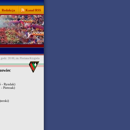
Redakcja
Kanał RSS
, godz: 20:00, im. Floriana Krygiela
nowiec
 - Ryndak)
 - Pietrzak)
terski)