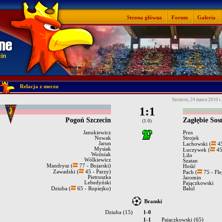
Strona główna
Forum
Galeria
Relacja z meczu
Szczecin, 24 marca 2010 r.
1:1
Pogoń Szczecin
Zagłębie Sos
(1:0)
Janukiewicz
Prus
Nowak
Strojek
Jarun
Lachowski (
45
Mysiak
Łuczywek (
45
Woźniak
Lilo
Wólkiewicz
Szatan
Mandrysz (
77 - Bojarski)
Hośić
Zawadzki (
45 - Parzy)
Pach (
75 - Flej
Pietruszka
Jaromin
Lebedyński
Pajączkowski
Dziuba (
65 - Ropiejko)
Balul
Bramki
Dziuba (15)
1-0
1-1
Pajączkowski (65)