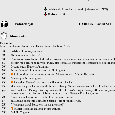
Sędziował:
Artur Radziszewski (Mazowiecki ZPN)
Widzów:
7 500
Fotorelacja:
Zdjęć: 52 autor: Cob
Minutówka:
Po meczu:
Koniec spotkania. Pogoń w półfinale Remes Pucharu Polski!
90'
Sędzia dolicza trzy minuty.
89'
Minimalne pudło Parzego.
88'
Oprawa kibiców Pogoni była zdecydowanie najciekawszym wydarzeniem w drugiej poł
81'
Efektowna oprawa na młynie! Flagi, pirotechnika i transparent komentujący pożegnani
80'
Groźny strzał Huberta Jaromina.
78'
Jarun blokuje Lilo i mamy korner dla Zagłębia.
77'
Robert Mandrysz opuszcza boisko. W jego miejsce Marcin Bojarski.
76'
Gorąco pod bramką gości.
75'
Radosław Flejterski wchodzi za Sławomira Pacha.
75'
Pietruszka w pole karne, tam do bramki piłkę próbował strącić Ropiejko, ale zabrakło ce
Wólkiewicz do Parzego, ten zagrywa wzdłuż linii końcowej - niestety nikt nie zamyka tej
72'
na rzucie rożnym. Po tym stałym fragmencie gry Mateusz Prus łapię piłkę.
70'
Awans niemal w kieszeni - jednak wypadałoby wgrać.
67'
Szatańskie uderzenie Tomasza Szatana - broni Janukiewicz.
65'
"Nic się nie stało! Portowcy nic się nie stało!"
65'
Maciej Ropiejko zmienia Piotra Dziubę.
65'
Gol dla Zagłebia.