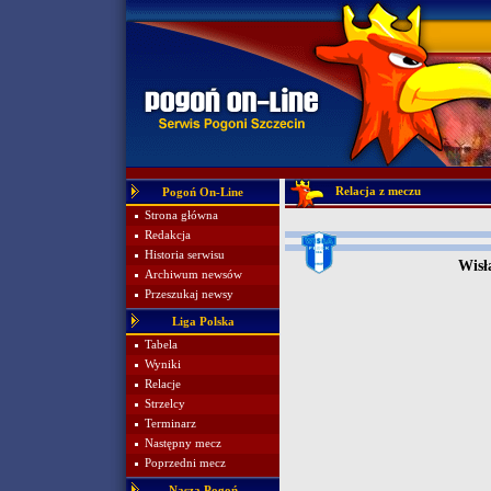
Relacja z meczu
Pogoń On-Line
Strona główna
Redakcja
Historia serwisu
Wisł
Archiwum newsów
Przeszukaj newsy
Liga Polska
Tabela
Wyniki
Relacje
Strzelcy
Terminarz
Następny mecz
Poprzedni mecz
Nasza Pogoń