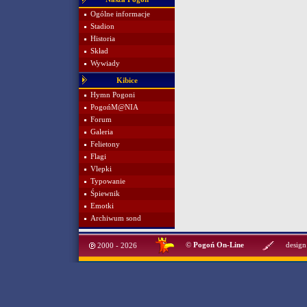
Ogólne informacje
Stadion
Historia
Skład
Wywiady
Kibice
Hymn Pogoni
PogońM@NIA
Forum
Galeria
Felietony
Flagi
Vlepki
Typowanie
Śpiewnik
Emotki
Archiwum sond
©
Pogoń On-Line
design
2000 - 2026