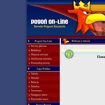
Relacja z meczu
Pogoń On-Line
Strona główna
Redakcja
Historia serwisu
Elan
Archiwum newsów
Przeszukaj newsy
Liga Polska
Tabela
Wyniki
Relacje
Strzelcy
Terminarz
Następny mecz
Poprzedni mecz
Nasza Pogoń