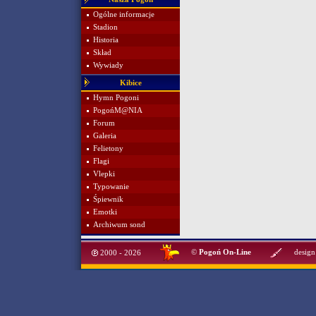
Ogólne informacje
Stadion
Historia
Skład
Wywiady
Kibice
Hymn Pogoni
PogońM@NIA
Forum
Galeria
Felietony
Flagi
Vlepki
Typowanie
Śpiewnik
Emotki
Archiwum sond
©
Pogoń On-Line
design
2000 - 2026