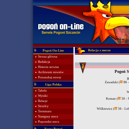
Relacja z meczu
Pogoń On-Line
Strona główna
Redakcja
Historia serwisu
Pogoń S
Archiwum newsów
Przeszukaj newsy
B
Zawadzki (
86 -
Liga Polska
Tabela
W
Wyniki
Koman (
50 - 
Relacje
Strzelcy
Wólkiewicz (
56 - Le
Terminarz
Następny mecz
Poprzedni mecz
Nasza Pogoń