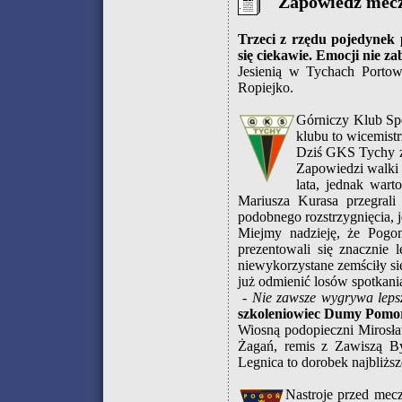
Zapowiedź mec
Trzeci z rzędu pojedynek 
się ciekawie. Emocji nie z
Jesienią w Tychach Porto
Ropiejko.
Górniczy Klub Spo
klubu to wicemist
Dziś GKS Tychy z 
Zapowiedzi walki 
lata, jednak war
Mariusza Kurasa przegral
podobnego rozstrzygnięcia, 
Miejmy nadzieję, że Pogon
prezentowali się znacznie le
niewykorzystane zemściły s
już odmienić losów spotkani
- Nie zawsze wygrywa leps
szkoleniowiec Dumy Pomo
Wiosną podopieczni Mirosła
Żagań, remis z Zawiszą B
Legnica to dorobek najbliżs
Nastroje przed mec