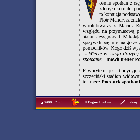
ośmiu spotkań z rz
zdobyła komplet pu
to kontuzja podsta
Piotr Mandrysz znal
w roli towarzysza Macieja R
względu na przymusową pa
ataku desygnował Mikołaj
spisywali się nie najgorze
pomocników. Kogo dziś wyst
- Wierzę w swoją drużynę i
spotkanie
–
mówił trener Po
Faworytem jest tradycyjn
szczeciński stadion wido
ten mecz.
Początek spotkani
©
Pogoń On-Line
design
2000 - 2026