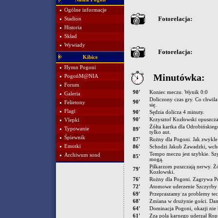
Ogólne informacje
Fotorelacja:
Stadion
Historia
Skład
Wywiady
Fotorelacja:
Kibice
Hymn Pogoni
Minutówka:
PogońM@NIA
Forum
90'
Koniec meczu. Wynik 0:0
Galeria
Doliczony czas gry. Co chwila
90'
Felietony
się.
Flagi
90'
Sędzia dolicza 4 minuty.
90'
Krzysztof Kozłowski opuszcza
Vlepki
Żółta kartka dla Odrobińskieg
Typowanie
89'
tylko aut.
Śpiewnik
87'
Rożny dla Pogoni. Jak zwykle 
Emotki
86'
Schodzi Jakub Zawadzki, wch
Tempo meczu jest szybkie. Szy
Archiwum sond
85'
mogą.
Piłkarzom puszczają nerwy. Żó
79'
Kozłowski.
76'
Rożny dla Pogoni. Zagrywa Pe
72'
Atomowe uderzenie Szczyrby 
69'
Przepraszamy za problemy te
68'
Zmiana w drużynie gości. Dam
64'
Dominacja Pogoni, okazji nie b
61'
Zza pola karnego uderzał Ropi