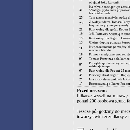
obejrzał żółty kartonik.
Na młynie rozciągnięta została
31'
"Złotego gryfa znak poprowad
Na boisku nuda.
25'
Tym razem masażyści pędzą 
Z woleja uderza Tomasz Parzy,
23'
fragmentu gry nie przyniosły
21'
Rzut wolny dla gości. Robert 
19'
Jeśli Portowcy wygrają to spot
15'
Rzut rożny dla Pogoni. Dośro
13'
Głośny doping pomaga Portowc
Nieporozumienie pomiędzy Ma
11'
meczu z Irlandią.
10'
Pomocy medycznej potrzebuje
9'
Tomasz Parzy zza pola karnego
Początek spotkania wyraźnie p
8'
nabierają tempa.
6'
Rzut wolny dla Pogoni 25 met
3'
Pierwszy strzał Pogoni. Ropie
2'
Gra toczy się na połowie GKS-
1'
Rozpoczynają piłkarze Pogoni
Przed meczem:
Piłkarze wyszli na murawę. 
ponad 200 osobowa grupa fa
Jeszcze pół godziny do mec
towarzystwie szczudlarzy z f