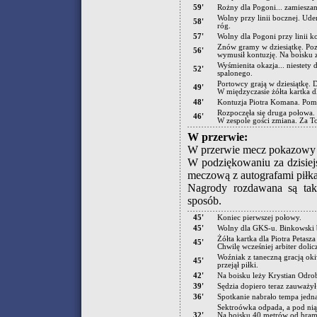
59'
Rożny dla Pogoni... zamieszani
Wolny przy linii bocznej. Ude
58'
róg.
57'
Wolny dla Pogoni przy linii k
Znów gramy w dziesiątkę. Poz
56'
wymusił kontuzję. Na boisku 
Wyśmienita okazja... niestety 
52'
spalonego.
Portowcy grają w dziesiątkę
49'
W międzyczasie żółta kartka d
48'
Kontuzja Piotra Komana. Pom
Rozpoczęła się druga połowa.
46'
W zespole gości zmiana. Za 
W przerwie:
W przerwie mecz pokazowy ro
W podziękowaniu za dzisiej
meczową z autografami piłka
Nagrody rozdawana są takż
sposób.
45'
Koniec pierwszej połowy.
45'
Wolny dla GKS-u. Binkowski br
Żółta kartka dla Piotra Petas
45'
Chwilę wcześniej arbiter dolic
Woźniak z taneczną gracją oki
45'
przejął piłki.
42'
Na boisku leży Krystian Odrob
39'
Sędzia dopiero teraz zauważył
36'
Spotkanie nabrało tempa jedna
Sektroówka odpada, a pod nią 
32'
Na boisku 40 metrów od bramk