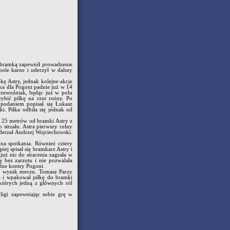
 bramką zapewnił prowadzenie
ole karne i uderzył w dalszy
ę Astry, jednak kolejne akcje
ka dla Pogoni padnie już w 14
rzewoźniak, będąc już w polu
ybić piłkę na rzut rożny. Po
podaniem popisał się Łukasz
. Piłka odbiła się jednak od
 25 metrów od bramki Astry z
strzału. Astra pierwszy celny
derzał Andrzej Wojciechowski.
ona spotkania. Również cztery
ej spisał się bramkarz Astry i
uż nic do stracenia zagrała w
ę bez zarzutu i nie pozwalała
oźne kontry Pogoni.
ła wynik meczu. Tomasz Parzy
za i wpakował piłkę do bramki
których jedną z głównych ról
ligi zapewniając sobie grę w