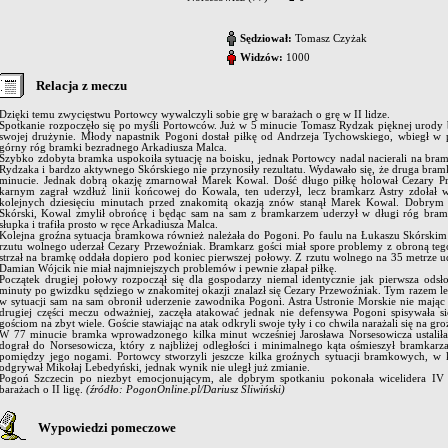
Sędziował:
Tomasz Czyżak
Widzów:
1000
Relacja z meczu
Dzięki temu zwycięstwu Portowcy wywalczyli sobie grę w barażach o grę w II lidze.
Spotkanie rozpoczęło się po myśli Portowców. Już w 5 minucie Tomasz Rydzak pięknej urody
swojej drużynie. Młody napastnik Pogoni dostał piłkę od Andrzeja Tychowskiego, wbiegł w p
górny róg bramki bezradnego Arkadiusza Malca.
Szybko zdobyta bramka uspokoiła sytuację na boisku, jednak Portowcy nadal nacierali na bramk
Rydzaka i bardzo aktywnego Skórskiego nie przynosiły rezultatu. Wydawało się, że druga bram
minucie. Jednak dobrą okazję zmarnował Marek Kowal. Dość długo piłkę holował Cezary P
karnym zagrał wzdłuż linii końcowej do Kowala, ten uderzył, lecz bramkarz Astry zdołał w
kolejnych dziesięciu minutach przed znakomitą okazją znów stanął Marek Kowal. Dobrym 
Skórski, Kowal zmylił obrońcę i będąc sam na sam z bramkarzem uderzył w długi róg bramki
słupka i trafiła prosto w ręce Arkadiusza Malca.
Kolejna groźna sytuacja bramkowa również należała do Pogoni. Po faulu na Łukaszu Skórskim
rzutu wolnego uderzał Cezary Przewoźniak. Bramkarz gości miał spore problemy z obroną tego 
strzał na bramkę oddała dopiero pod koniec pierwszej połowy. Z rzutu wolnego na 35 metrze u
Damian Wójcik nie miał najmniejszych problemów i pewnie złapał piłkę.
Początek drugiej połowy rozpoczął się dla gospodarzy niemal identycznie jak pierwsza odsł
minuty po gwizdku sędziego w znakomitej okazji znalazł się Cezary Przewoźniak. Tym razem lepi
w sytuacji sam na sam obronił uderzenie zawodnika Pogoni. Astra Ustronie Morskie nie mając j
drugiej części meczu odważniej, zaczęła atakować jednak nie defensywa Pogoni spisywała si
gościom na zbyt wiele. Goście stawiając na atak odkryli swoje tyły i co chwila narażali się na gr
W 77 minucie bramka wprowadzonego kilka minut wcześniej Jarosława Norsesowicza ustali
dograł do Norsesowicza, który z najbliżej odległości i minimalnego kąta ośmieszył bramkar
pomiędzy jego nogami. Portowcy stworzyli jeszcze kilka groźnych sytuacji bramkowych, w 
odgrywał Mikołaj Lebedyński, jednak wynik nie uległ już zmianie.
Pogoń Szczecin po niezbyt emocjonującym, ale dobrym spotkaniu pokonała wicelidera IV 
barażach o II ligę.
(źródło: PogonOnline.pl/Dariusz Śliwiński)
Wypowiedzi pomeczowe