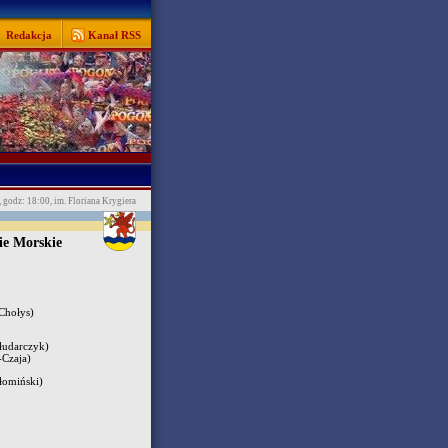
Redakcja
Kanał RSS
, godz: 18:00, im. Floriana Krygiera
ie Morskie
Chołys)
udarczyk)
Czaja)
łomiński)