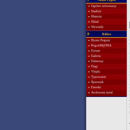
Ogólne informacje
Stadion
Historia
Skład
Wywiady
Kibice
Hymn Pogoni
PogońM@NIA
Forum
Galeria
Felietony
Flagi
Vlepki
Typowanie
Śpiewnik
Emotki
Archiwum sond