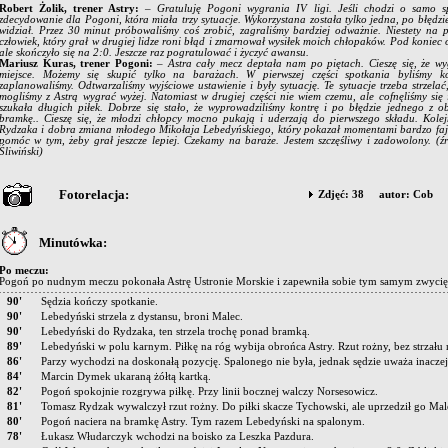
Robert Żolik, trener Astry:
– Gratuluję Pogoni wygrania IV ligi. Jeśli chodzi o samo sp
zdecydowanie dla Pogoni, która miała trzy sytuacje. Wykorzystana została tylko jedna, po błędz
widział. Przez 30 minut próbowaliśmy coś zrobić, zagraliśmy bardziej odważnie. Niestety na 
człowiek, który grał w drugiej lidze roni błąd i zmarnował wysiłek moich chłopaków. Pod koniec 
ale skończyło się na 2:0. Jeszcze raz pogratulować i życzyć awansu.
Mariusz Kuras, trener Pogoni:
– Astra cały mecz deptała nam po piętach. Cieszę się, że wy
miejsce. Możemy się skupić tylko na barażach. W pierwszej części spotkania byliśmy 
zaplanowaliśmy. Odtwarzaliśmy wyjściowe ustawienie i były sytuację. Te sytuacje trzeba strzelać
mogliśmy z Astrą wygrać wyżej. Natomiast w drugiej części nie wiem czemu, ale cofnęliśmy się i 
szukała długich piłek. Dobrze się stało, że wyprowadziliśmy kontrę i po błędzie jednego z o
bramkę.. Cieszę się, że młodzi chłopcy mocno pukają i uderzają do pierwszego składu. Kol
Rydzaka i dobra zmiana młodego Mikołaja Lebedyńskiego, który pokazał momentami bardzo faj
pomóc w tym, żeby grał jeszcze lepiej. Czekamy na baraże. Jestem szczęśliwy i zadowolony.
(ź
Śliwiński)
Fotorelacja:
Zdjęć: 38 autor: Cob
Minutówka:
Po meczu:
Pogoń po nudnym meczu pokonała Astrę Ustronie Morskie i zapewniła sobie tym samym zwycięst
90'
Sędzia kończy spotkanie.
90'
Lebedyński strzela z dystansu, broni Malec.
90'
Lebedyński do Rydzaka, ten strzela trochę ponad bramką.
89'
Lebedyński w polu karnym. Piłkę na róg wybija obrońca Astry. Rzut rożny, bez strzału
86'
Parzy wychodzi na doskonałą pozycję. Spalonego nie była, jednak sędzie uważa inaczej
84'
Marcin Dymek ukaraną żółtą kartką.
82'
Pogoń spokojnie rozgrywa piłkę. Przy linii bocznej walczy Norsesowicz.
81'
Tomasz Rydzak wywalczył rzut rożny. Do piłki skacze Tychowski, ale uprzedził go Mal
80'
Pogoń naciera na bramkę Astry. Tym razem Lebedyński na spalonym.
78'
Łukasz Włudarczyk wchodzi na boisko za Leszka Pazdura.