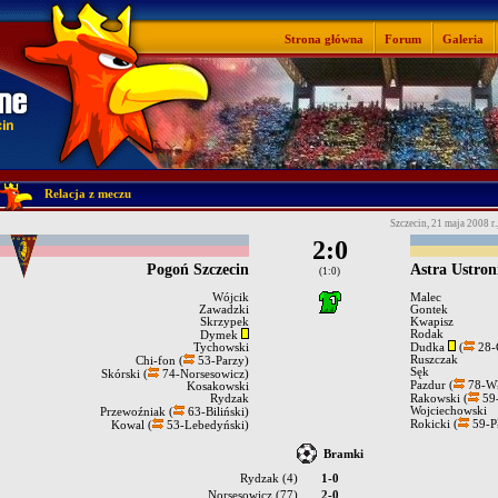
Strona główna
Forum
Galeria
Relacja z meczu
Szczecin, 21 maja 2008 r.
2:0
Pogoń Szczecin
Astra Ustron
(1:0)
Wójcik
Malec
Zawadzki
Gontek
Skrzypek
Kwapisz
Rodak
Dymek
Tychowski
Dudka
(
28-
Ruszczak
Chi-fon (
53-Parzy)
Sęk
Skórski (
74-Norsesowicz)
Pazdur (
78-Wł
Kosakowski
Rydzak
Rakowski (
59-
Wojciechowski
Przewoźniak (
63-Biliński)
Rokicki (
59-P
Kowal (
53-Lebedyński)
Bramki
Rydzak (4)
1-0
Norsesowicz (77)
2-0