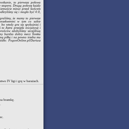
otkanie, to pierwsza połowa
ie stopera. Drugą połowę każdy
pietnaście minut przed końcem
odkryliśmy się i mogło być 4:0,
graliśmy, że mamy to pierwsze
konsekwentni w tym co sobie
, bo wtedy gra się spokojniej i
to Astra przejęła inicjatywę i
brońców zdobyliśmy szczęśliwą
ejny bardzo dobry mecz Tomka
ną piłkę i na pewno trzeba mu
ródło: PogonOnline.pl/Dariusz
wo IV ligi i grę w barażach.
 na bramkę.
.
ec.