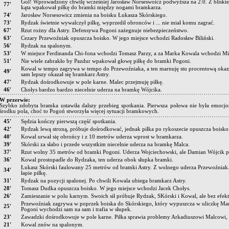
Gol! Wprowadzony chwilę wcześniej Jarosław Norseswoicz podwyższa na 2:0. Z bliskie
77'
kąta wpakował piłkę do bramki między nogami bramkarza.
74'
Jarosław Norsesowicz zmienia na boisku Łukasza Skórskiego.
73'
Rydzak świetnie wywalczył piłkę, wyprzedił obronców i ... nie miał komu zagrać.
67'
Rzut rożny dla Astry. Defensywa Pogoni zażegnuje niebezpieczeństwo.
63'
Cezary Przewoźniak opuszcza boisko. W jego miejsce wchodzi Radosław Biliński.
56'
Rydzak na spalonym.
53'
W miejsce Ferdinanda Chi-fona wchodzi Tomasz Parzy, a za Marka Kowala wchodzi Mi
51'
Nie wiele zabrakło by Pazdur wpakował głowę piłkę do bramki Pogoni.
Kowal w tempo zagrywa w tempo do Przewoźniaka, a ten marnuję stu procentową okazj
49'
sam lepszy okazał się bramkarz Astry.
47'
Rydzak dośrodkowuje w pole karne. Malec przejmuję piłkę.
46'
Chołys bardzo bardzo niecelnie uderza na bramkę Wójcika.
W przerwie:
Szybko zdobyta bramka ustawiła dalszy przebieg spotkania. Pierwsza połowa nie była emocjon
środku pola, choć to Pogoń stworzyła więcej sytuacji bramkowych.
45'
Sędzia kończy pierwszą część spotkania.
42'
Rydzak lewą stroną, próbuje dośrodkować, jednak piłka po rykoszecie opuszcza boisko
40'
Kowal urwał się obrońcy i z 10 metrów uderza wprost w bramkarza.
39'
Skórski za słabo i przede wszystkim niecelnie uderza na bramkę Malca.
37'
Rzut wolny 35 metrów od bramki Pogoni. Uderza Wojciechowski, ale Damian Wójcik pe
36'
Kowal prostopadle do Rydzaka, ten uderza obok słupka bramki.
Łukasz Skórski faulowany 25 metrów od bramki Astry. Z wolnego uderza Przewoźniak.
34'
łapie piłkę.
31'
Rydzak na pozycji spalonej. Po chwili Kowala ubiega bramkarz Astry.
28'
Tomasz Dudka opuszcza boisko. W jego miejsce wchodzi Jacek Chołys.
26'
Zamieszanie w polu karnym. Swoich sił próbuje Rydzak, SKórski i Kowal, ale bez efekt
Przewoźniak zagrywa w poprzek boiska do Skórskiego, który wypuszcza w uliczkę Ma
25'
Pogoni wychodzi sam na sam i trafia w słupek.
23'
Zawadzki dośrodkowuje w pole karne. Piłka sprawia problemy Arkadiuszowi Malcowi, kt
21'
Kowal znów na spalonym.