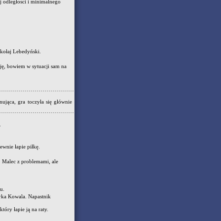
j odległosci i minimalnego
kołaj Lebedyński.
ę, bowiem w sytuacji sam na
ująca, gra toczyła się głównie
.
wnie łapie piłkę.
 Malec z problemami, ale
u.
rka Kowala. Napastnik
óry łapie ją na raty.