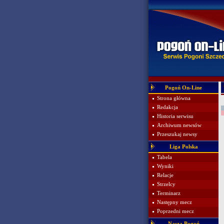
Pogoń On-Line
Strona główna
Redakcja
Historia serwisu
Archiwum newsów
Przeszukaj newsy
Liga Polska
Tabela
Wyniki
Relacje
Strzelcy
Terminarz
Następny mecz
Poprzedni mecz
Nasza Pogoń