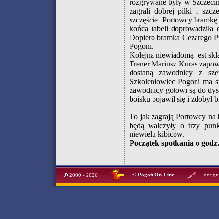
rozgrywane były w Szczecin
zagrali dobrej piłki i sz
szczęście. Portowcy bramkę
końca tabeli doprowadziła 
Dopiero bramka Cezarego Pr
Pogoni.
Kolejną niewiadomą jest sk
Trener Mariusz Kuras zapow
dostaną zawodnicy z szer
Szkoleniowiec Pogoni ma 
zawodnicy gotowi są do dys
boisku pojawił się i zdobył 
To jak zagrają Portowcy na 
będą walczyły o trzy punkt
niewielu kibiców.
Początek spotkania o godz.
©
Pogoń On-Line
design
2000 - 2026