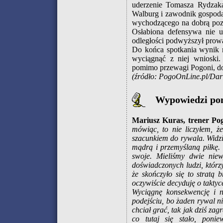
uderzenie Tomasza Rydzaka 
Walburg i zawodnik gospoda
wychodzącego na dobrą pozy
Osłabiona defensywa nie up
odległości podwyższył prow
Do końca spotkania wynik n
wyciągnąć z niej wnioski.
pomimo przewagi Pogoni, d
(źródło: PogoOnLine.pl/Dari
Wypowiedzi po
Mariusz Kuras, trener Po
mówiąc, to nie liczyłem, ż
szacunkiem do rywala. Widzi
mądrą i przemyślaną piłkę. 
swoje. Mieliśmy dwie niew
doświadczonych ludzi, którzy
że skończyło się to stratą
oczywiście decyduję o taktyc
Wyciągnę konsekwencję i 
podejściu, bo żaden rywal n
chciał grać, tak jak dziś za
co tutaj się stało, pon