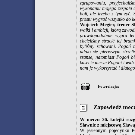
zgrupowaniu, przyjechali
wykonaniu mojego zespołu d
boli, ale trzeba z tym żyć
prostu wygrać wszystko do k
Wojciech Megier, trener S
walki i ambicji, którą zawod
prawdopodobnie wygra ten 
chcieliśmy stracić tej bra
byliśmy schowani. Pogoń m
udało się pierwszym strzel
szanse, natomiast Pogoń b
kasecie mecze Pogoni i widz
nam je wykorzystać i dlateg
Fotorelacja:
Zapowiedź mec
W meczu 26. kolejki rozg
Sławnie z miejscową Sławą
W jesiennym pojedynku Po