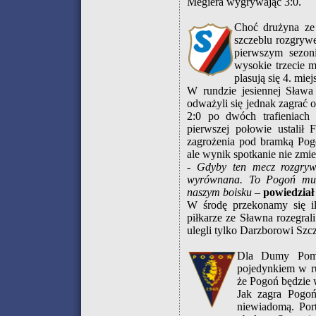
Megiera wygrywając 3:0.
Choć drużyna ze
szczeblu rozgryw
pierwszym sezon
wysokie trzecie 
plasują się 4. miej
W rundzie jesiennej Sława 
odważyli się jednak zagrać o
2:0 po dwóch trafieniach
pierwszej połowie ustalił
zagrożenia pod bramką Pogo
ale wynik spotkanie nie zmien
- Gdyby ten mecz rozgrywa
wyrównana. To Pogoń mus
naszym boisku
–
powiedział
W środę przekonamy się i
piłkarze ze Sławna rozegrali
ulegli tylko Darzborowi Szcz
Dla Dumy Pomo
pojedynkiem w ru
że Pogoń będzie w
Jak zagra Pogoń
niewiadomą. Por