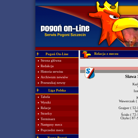
Relacja z meczu
Pogoń On-Line
Strona główna
Redakcja
Historia serwisu
Sława 
Archiwum newsów
Przeszukaj newsy
Kaź
Liga Polska
Iz
Tabela
Wawerczak (
Wyniki
Relacje
Grajper ( 52
W
Strzelcy
Ścisło ( 72
Chyła ( 87-
Terminarz
Następny mecz
Poprzedni mecz
Nasza Pogoń