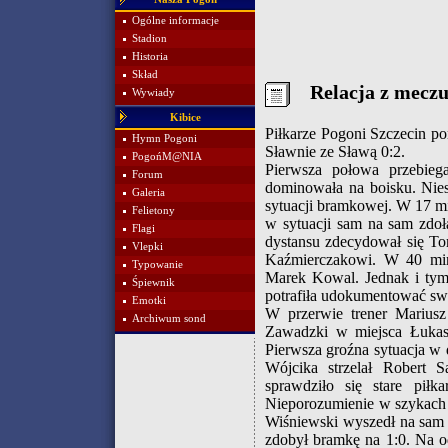
Ogólne informacje
Stadion
Historia
Skład
Relacja z mecz
Wywiady
Kibice
Piłkarze Pogoni Szczecin p
Hymn Pogoni
Sławnie ze Sławą 0:2.
PogońM@NIA
Pierwsza połowa przebieg
Forum
dominowała na boisku. Nies
Galeria
sytuacji bramkowej. W 17 m
Felietony
w sytuacji sam na sam zdoł
Flagi
dystansu zdecydował się To
Vlepki
Kaźmierczakowi. W 40 min
Typowanie
Marek Kowal. Jednak i tym
Śpiewnik
potrafiła udokumentować swo
Emotki
W przerwie trener Marius
Archiwum sond
Zawadzki w miejsca Łukas
Pierwsza groźna sytuacja w 
Wójcika strzelał Robert 
sprawdziło się stare piłk
Nieporozumienie w szykach 
Wiśniewski wyszedł na sam 
zdobył bramkę na 1:0. Na o