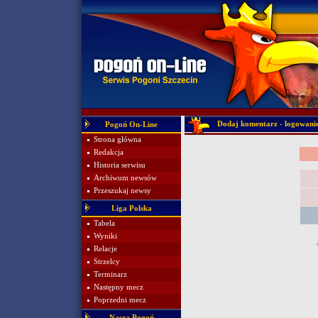
Dodaj komentarz - logowani
Pogoń On-Line
Strona główna
Redakcja
Historia serwisu
Archiwum newsów
Przeszukaj newsy
Liga Polska
Tabela
Wyniki
Relacje
Strzelcy
Terminarz
Następny mecz
Poprzedni mecz
Nasza Pogoń