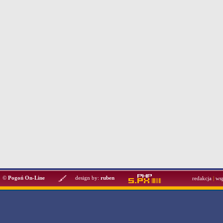
©
Pogoń On-Line
design by:
ruben
redakcja
|
ws