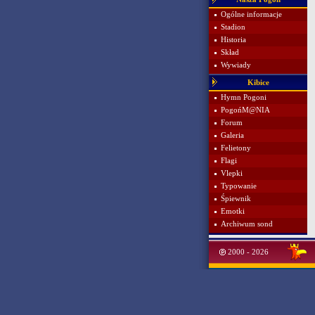
Ogólne informacje
Stadion
Historia
Skład
Wywiady
Kibice
Hymn Pogoni
PogońM@NIA
Forum
Galeria
Felietony
Flagi
Vlepki
Typowanie
Śpiewnik
Emotki
Archiwum sond
2000 - 2026