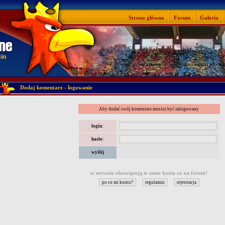
Strona główna
Forum
Galeria
Dodaj komentarz - logowanie
Aby dodać swój komentarz musisz być zalogowany
login:
hasło:
w serwisie obowiązują te same konta co na forum!
po co mi konto?
regulamin
rejestracja