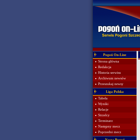
Pogoń On-Line
Strona główna
Redakcja
Historia serwisu
Archiwum newsów
Przeszukaj newsy
Liga Polska
Tabela
Wyniki
Relacje
Strzelcy
Terminarz
Następny mecz
Poprzedni mecz
Nasza Pogoń