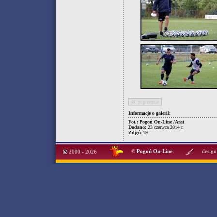
poprzednie
Informacje o galerii:
Fot.: Pogoń On-Line /Arat
Dodano:
23 czerwca 2014 r.
Zdjęć:
19
©
Pogoń On-Line
design
2000 - 2026