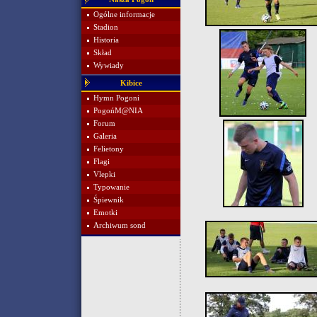
Ogólne informacje
Stadion
Historia
Skład
Wywiady
Kibice
Hymn Pogoni
PogońM@NIA
Forum
Galeria
Felietony
Flagi
Vlepki
Typowanie
Śpiewnik
Emotki
Archiwum sond