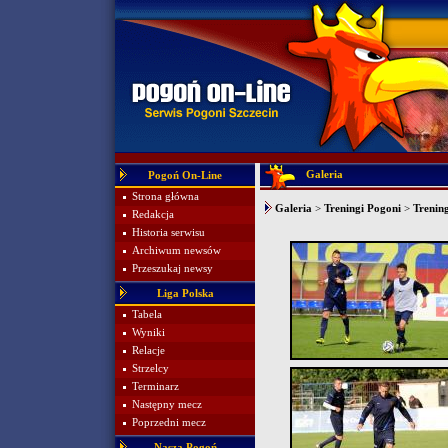
Galeria
Pogoń On-Line
Strona główna
Galeria
>
Treningi Pogoni
>
Trening
Redakcja
Historia serwisu
Archiwum newsów
Przeszukaj newsy
Liga Polska
Tabela
Wyniki
Relacje
Strzelcy
Terminarz
Następny mecz
Poprzedni mecz
Nasza Pogoń