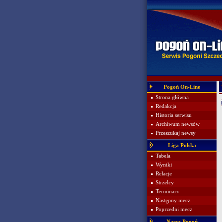
Pogoń On-Line
Strona główna
Redakcja
Historia serwisu
Archiwum newsów
Przeszukaj newsy
Liga Polska
Tabela
Wyniki
Relacje
Strzelcy
Terminarz
Następny mecz
Poprzedni mecz
Nasza Pogoń