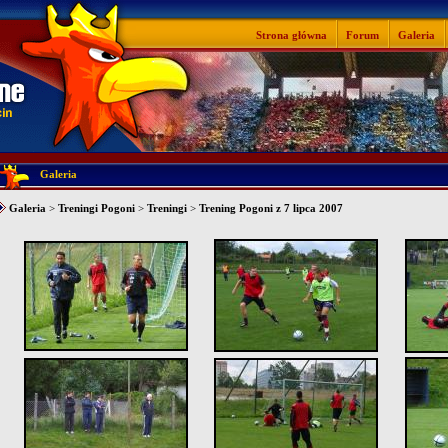
Strona główna
Forum
Galeria
Galeria
Galeria
>
Treningi Pogoni
>
Treningi
>
Trening Pogoni z 7 lipca 2007