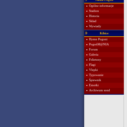
Ogólne informacje
Stadion
Historia
Skład
Wywiady
Kibice
Hymn Pogoni
PogońM@NIA
Forum
Galeria
Felietony
Flagi
Vlepki
Typowanie
Śpiewnik
Emotki
Archiwum sond