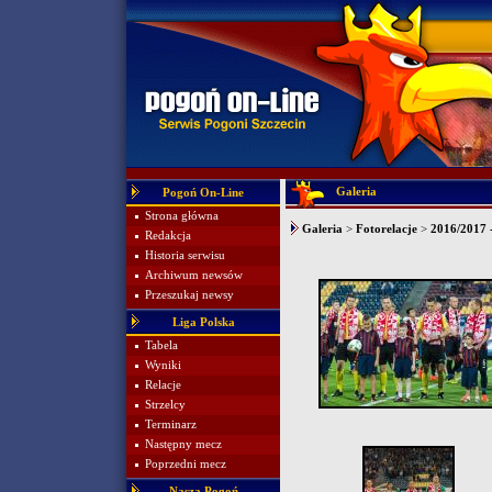
Galeria
Pogoń On-Line
Strona główna
Galeria
>
Fotorelacje
>
2016/2017 -
Redakcja
Historia serwisu
Archiwum newsów
Przeszukaj newsy
Liga Polska
Tabela
Wyniki
Relacje
Strzelcy
Terminarz
Następny mecz
Poprzedni mecz
Nasza Pogoń