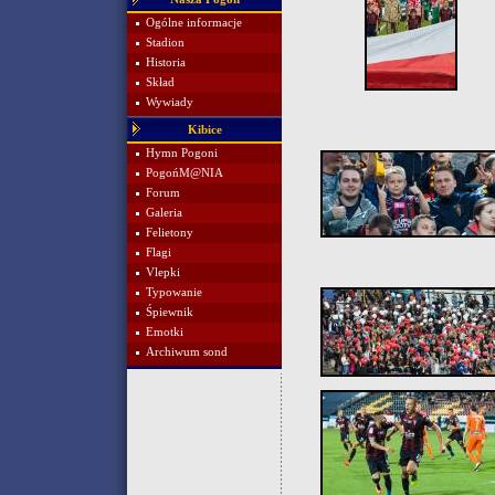
Ogólne informacje
Stadion
Historia
Skład
Wywiady
Kibice
Hymn Pogoni
PogońM@NIA
Forum
Galeria
Felietony
Flagi
Vlepki
Typowanie
Śpiewnik
Emotki
Archiwum sond