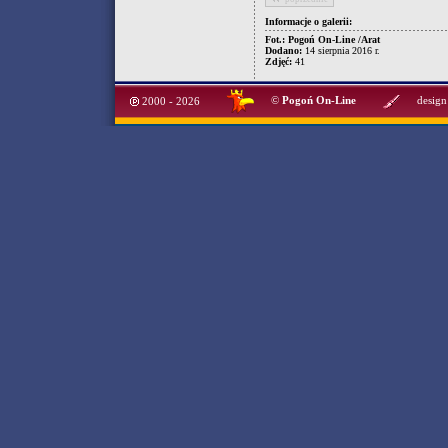
Informacje o galerii:
Fot.: Pogoń On-Line /Arat
Dodano:
14 sierpnia 2016 r.
Zdjęć:
41
©
Pogoń On-Line
design
2000 - 2026