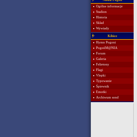
Ogólne informacje
Stadion
Historia
Skład
Wywiady
Kibice
Hymn Pogoni
PogońM@NIA
Forum
Galeria
Felietony
Flagi
Vlepki
Typowanie
Śpiewnik
Emotki
Archiwum sond