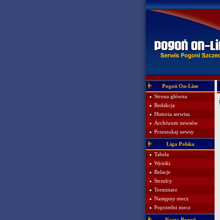
Pogoń On-Line
Strona główna
Redakcja
Historia serwisu
Archiwum newsów
Przeszukaj newsy
Liga Polska
Tabela
Wyniki
Relacje
Strzelcy
Terminarz
Następny mecz
Poprzedni mecz
Nasza Pogoń