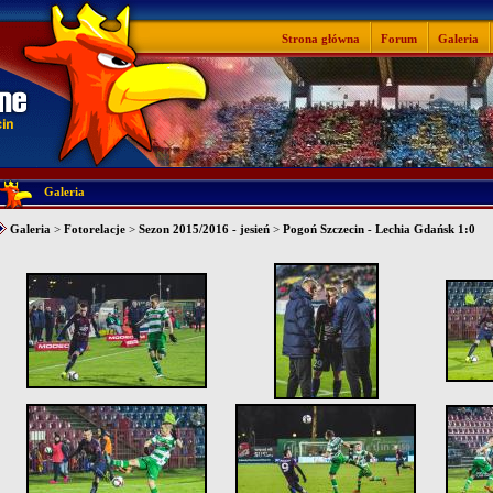
Strona główna
Forum
Galeria
Galeria
Galeria
>
Fotorelacje
>
Sezon 2015/2016 - jesień
>
Pogoń Szczecin - Lechia Gdańsk 1:0