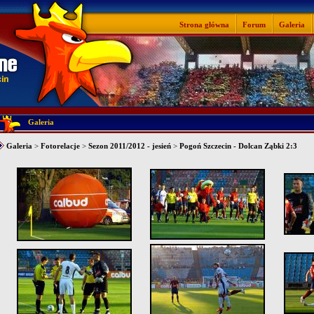
Strona główna
Forum
Galeria
Galeria
Galeria
>
Fotorelacje
>
Sezon 2011/2012 - jesień
>
Pogoń Szczecin - Dolcan Ząbki 2:3