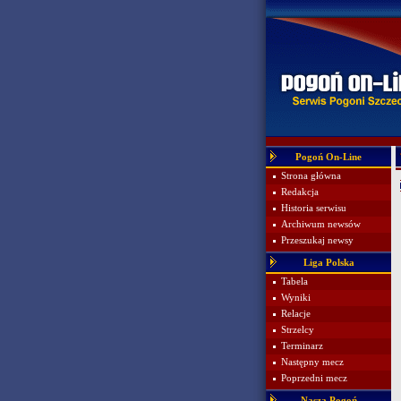
Pogoń On-Line
Strona główna
Redakcja
Historia serwisu
Archiwum newsów
Przeszukaj newsy
Liga Polska
Tabela
Wyniki
Relacje
Strzelcy
Terminarz
Następny mecz
Poprzedni mecz
Nasza Pogoń