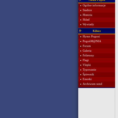
Ogólne informacje
Stadion
Historia
Skład
Wywiady
Kibice
Hymn Pogoni
PogońM@NIA
Forum
Galeria
Felietony
Flagi
Vlepki
Typowanie
Śpiewnik
Emotki
Archiwum sond