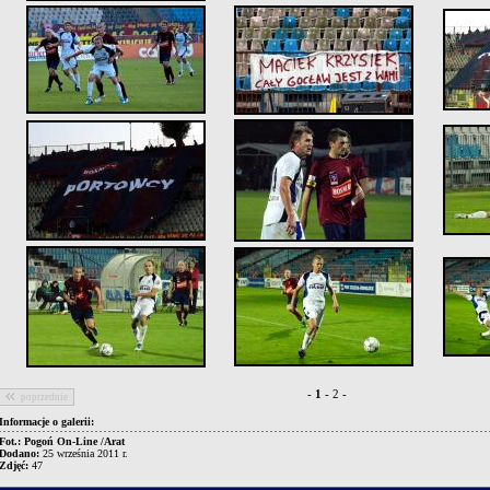
-
1
-
2
-
poprzednie
Informacje o galerii:
Fot.: Pogoń On-Line /Arat
Dodano:
25 września 2011 r.
Zdjęć:
47