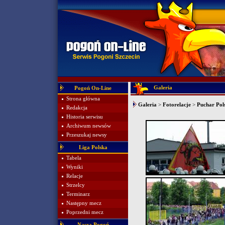
Galeria
Pogoń On-Line
Strona główna
Galeria
>
Fotorelacje
>
Puchar Pol
Redakcja
Historia serwisu
Archiwum newsów
Przeszukaj newsy
Liga Polska
Tabela
Wyniki
Relacje
Strzelcy
Terminarz
Następny mecz
Poprzedni mecz
Nasza Pogoń