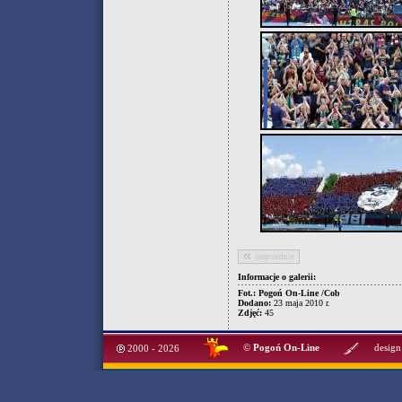
poprzednie
Informacje o galerii:
Fot.: Pogoń On-Line /Cob
Dodano:
23 maja 2010 r.
Zdjęć:
45
©
Pogoń On-Line
design
2000 - 2026