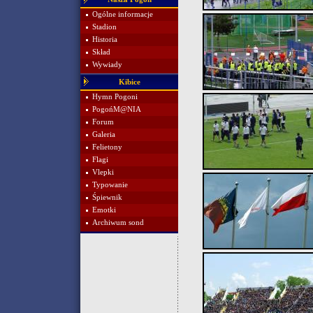
Ogólne informacje
Stadion
Historia
Skład
Wywiady
Kibice
Hymn Pogoni
PogońM@NIA
Forum
Galeria
Felietony
Flagi
Vlepki
Typowanie
Śpiewnik
Emotki
Archiwum sond