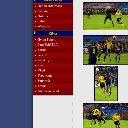
Ogólne informacje
Stadion
Historia
Skład
Wywiady
Kibice
Hymn Pogoni
PogońM@NIA
Forum
Galeria
Felietony
Flagi
Vlepki
Typowanie
Śpiewnik
Emotki
Archiwum sond