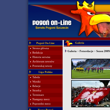
Galeria
Pogoń On-Line
Strona główna
Galeria
>
Fotorelacje
>
Sezon 2009/
Redakcja
Historia serwisu
Archiwum newsów
Przeszukaj newsy
Liga Polska
Tabela
Wyniki
Relacje
Strzelcy
Terminarz
Następny mecz
Poprzedni mecz
Nasza Pogoń