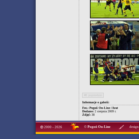
poprzednie
Informacje o galerii:
Fot.: Pogoń On-Line /Arat
Dodano:
2 sierpnia 2009 r.
Zdjęć:
38
©
Pogoń On-Line
design
2000 - 2026