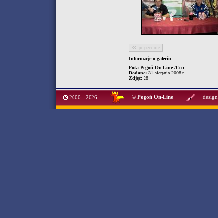
poprzednie
Informacje o galerii:
Fot.: Pogoń On-Line /Cob
Dodano:
31 sierpnia 2008 r.
Zdjęć:
28
©
Pogoń On-Line
design
2000 - 2026