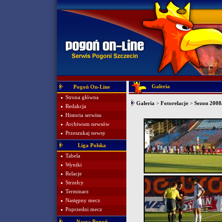
Galeria
Pogoń On-Line
Strona główna
Galeria
>
Fotorelacje
>
Sezon 2008/
Redakcja
Historia serwisu
Archiwum newsów
Przeszukaj newsy
Liga Polska
Tabela
Wyniki
Relacje
Strzelcy
Terminarz
Następny mecz
Poprzedni mecz
Nasza Pogoń