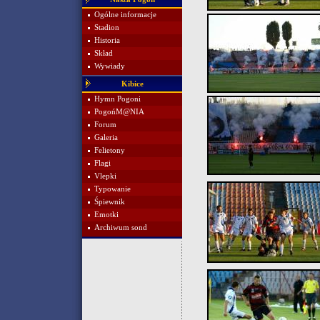
Ogólne informacje
Stadion
Historia
Skład
Wywiady
Kibice
Hymn Pogoni
PogońM@NIA
Forum
Galeria
Felietony
Flagi
Vlepki
Typowanie
Śpiewnik
Emotki
Archiwum sond