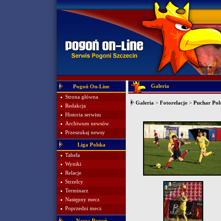
Galeria
Pogoń On-Line
Strona główna
Galeria
>
Fotorelacje
>
Puchar Pol
Redakcja
Historia serwisu
Archiwum newsów
Przeszukaj newsy
Liga Polska
Tabela
Wyniki
Relacje
Strzelcy
Terminarz
Następny mecz
Poprzedni mecz
Nasza Pogoń