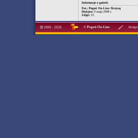
Informacje o galerii:
Fot.: Pogoń On-Line /Krzysq
Dodano:
9 maja 2008 r.
Zdjęć:
25
©
Pogoń On-Line
design
2000 - 2026