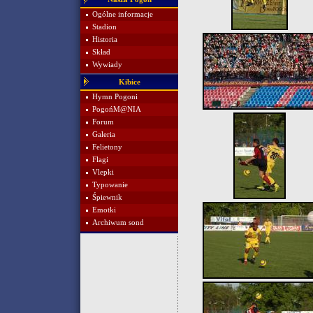
Ogólne informacje
Stadion
Historia
Skład
Wywiady
Kibice
Hymn Pogoni
PogońM@NIA
Forum
Galeria
Felietony
Flagi
Vlepki
Typowanie
Śpiewnik
Emotki
Archiwum sond