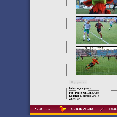
poprzednie
Informacje o galerii:
Fot.: Pogoń On-Line /Cob
Dodano:
25 sierpnia 2007 r.
Zdjęć:
39
©
Pogoń On-Line
design
2000 - 2026