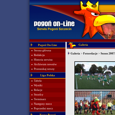
Galeria
Pogoń On-Line
Strona główna
Galeria
>
Fotorelacje
>
Sezon 2007/
Redakcja
Historia serwisu
Archiwum newsów
Przeszukaj newsy
Liga Polska
Tabela
Wyniki
Relacje
Strzelcy
Terminarz
Następny mecz
Poprzedni mecz
Nasza Pogoń