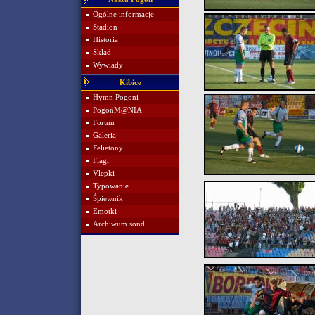
Ogólne informacje
Stadion
Historia
Skład
Wywiady
Kibice
Hymn Pogoni
PogońM@NIA
Forum
Galeria
Felietony
Flagi
Vlepki
Typowanie
Śpiewnik
Emotki
Archiwum sond