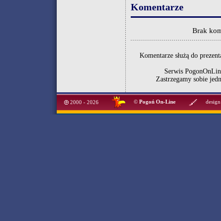
Komentarze
Brak kom
Komentarze służą do prezenta
Serwis PogonOnLine
Zastrzegamy sobie jed
©
Pogoń On-Line
design
2000 - 2026