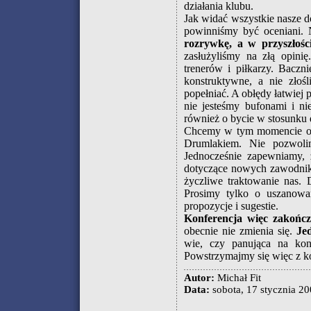
działania klubu.
Jak widać wszystkie nasze d
powinniśmy być oceniani. 
rozrywkę, a w przyszłości
zasłużyliśmy na złą opini
trenerów i piłkarzy. Baczni
konstruktywne, a nie zło
popełniać. A obłędy łatwiej
nie jesteśmy bufonami i n
również o bycie w stosunku
Chcemy w tym momencie ogł
Drumlakiem. Nie pozwoli
Jednocześnie zapewniamy, 
dotyczące nowych zawodników
życzliwe traktowanie nas.
Prosimy tylko o uszanowan
propozycje i sugestie.
Konferencja więc zakończ
obecnie nie zmienia się.
Je
wie, czy panująca na konf
Powstrzymajmy się więc z k
Autor:
Michał Fit
Data:
sobota, 17 stycznia 20