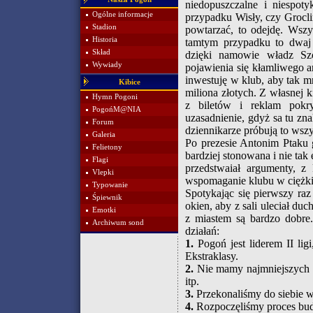
niedopuszczalne i niespot
Ogólne informacje
przypadku Wisły, czy Groclin
Stadion
powtarzać, to odejdę. Wsz
Historia
tamtym przypadku to dwaj d
Skład
dzięki namowie władz Sz
Wywiady
pojawienia się kłamliwego 
inwestuję w klub, aby tak m
Kibice
miliona złotych. Z własnej 
Hymn Pogoni
z biletów i reklam pok
PogońM@NIA
uzasadnienie, gdyż sa tu zn
Forum
dziennikarze próbują to wszy
Galeria
Po prezesie Antonim Ptaku 
Felietony
bardziej stonowana i nie ta
Flagi
przedstwaiał argumenty, z 
Vlepki
wspomaganie klubu w ciężkie
Typowanie
Spotykając się pierwszy ra
Śpiewnik
okien, aby z sali uleciał d
Emotki
z miastem są bardzo dobre.
Archiwum sond
działań:
1.
Pogoń jest liderem II li
Ekstraklasy.
2.
Nie mamy najmniejszych d
itp.
3.
Przekonaliśmy do siebie w
4.
Rozpoczęliśmy proces bud