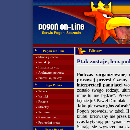
Felietony
Pogoń On-Line
Strona główna
Ptak zostaje, lecz 
Redakcja
Historia serwisu
Archiwum newsów
Podczas zorganizowanej 
Przeszukaj newsy
prasowej prezesi Czesny 
interpretacji panującej w
Liga Polska
zostało swego rodzaju ulti
Tabela
mnie tu nie będzie". Prez
Wyniki
będzie już Paweł Drumlak.
Relacje
Jako pierwszy głos zabrał 
Strzelcy
Pogoń prowadzi w tabeli II
Terminarz
klubu, kreowany nie przez k
Następny mecz
czas krytykują poczynania w
Poprzedni mecz
Starają się wywrzeć na dz
Nasza Pogoń