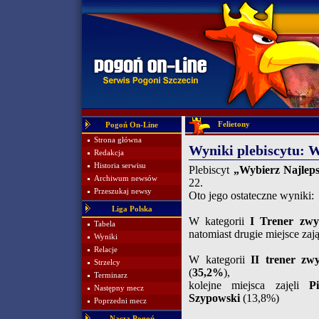
Felietony
Pogoń On-Line
Strona główna
Wyniki plebiscytu: W
Redakcja
Historia serwisu
Plebiscyt
„Wybierz Najlep
Archiwum newsów
22.
Przeszukaj newsy
Oto jego ostateczne wyniki:
Liga Polska
W kategorii
I Trener z
Tabela
natomiast drugie miejsce zaj
Wyniki
Relacje
W kategorii
II trener z
Strzelcy
(
35,2%
),
Terminarz
kolejne miejsca zajęli
P
Następny mecz
Szypowski
(13,8%)
Poprzedni mecz
Nasza Pogoń