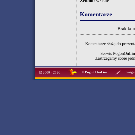
Źródło:
własne
Komentarze
Brak kom
Komentarze służą do prezenta
Serwis PogonOnLine
Zastrzegamy sobie jed
©
Pogoń On-Line
design
2000 - 2026