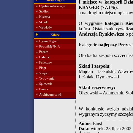
I miejsce w kategorii Dz
Ogólne informacje
KRYGER
(
77,1%
),
Stadion
a na drugim miejscu uplasow
Historia
Skład
O wygranie
kategorii Ki
Wywiady
końca. Ostatecznie rywaliza
Andrzeja Rynkiewicza
o pó
Kibice
Hymn Pogoni
Kategorie
najlepszy Pre
PogońM@NIA
Forum
Oto kadra zespołu szczecińsk
Galeria
Felietony
Skład I zespołu
:
Flagi
Majdan – Jaskulski, Wawrow
Vlepki
Leśniak, Dymkowski
Typowanie
Śpiewnik
Skład rezerwowy:
Emotki
Olszewski – Adamczuk, Stol
Archiwum sond
W konkursie wzięło udzi
wygranym życzymy szczęścia
Autor:
Emsi
Data:
wtorek, 23 lipca 2002 