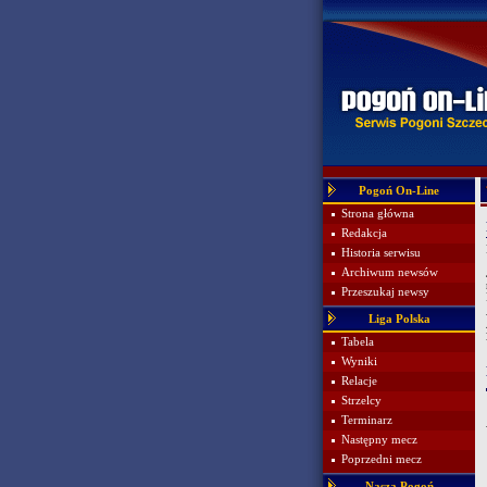
Pogoń On-Line
Strona główna
Redakcja
Historia serwisu
Archiwum newsów
Przeszukaj newsy
Liga Polska
Tabela
Wyniki
Relacje
Strzelcy
Terminarz
Następny mecz
Poprzedni mecz
Nasza Pogoń