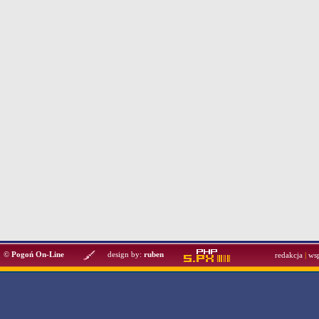
©
Pogoń On-Line
design by:
ruben
redakcja
|
ws