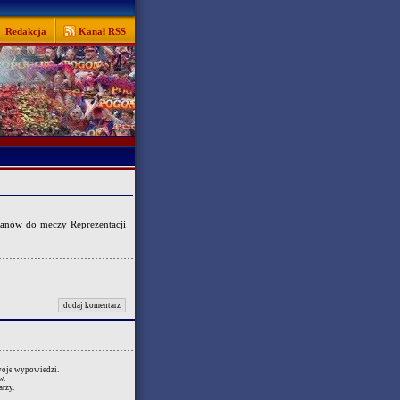
Redakcja
Kanał RSS
 fanów do meczy Reprezentacji
dodaj komentarz
swoje wypowiedzi.
w.
rzy.