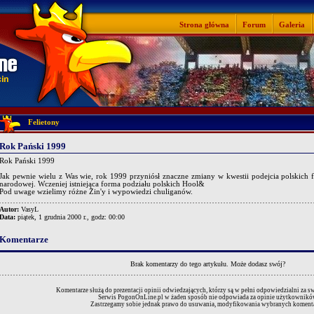
Strona główna
Forum
Galeria
Felietony
Rok Pański 1999
Rok Pański 1999
Jak pewnie wielu z Was wie, rok 1999 przyniósł znaczne zmiany w kwestii podejcia polskich
narodowej. Wczeniej istniejąca forma podziału polskich Hool&
Pod uwage wzielimy różne Zin'y i wypowiedzi chuliganów.
Autor:
VasyL
Data:
piątek, 1 grudnia 2000 r., godz: 00:00
Komentarze
Brak komentarzy do tego artykułu.
Może dodasz swój?
Komentarze służą do prezentacji opinii odwiedzających, którzy są w pełni odpowiedzialni za 
Serwis PogonOnLine.pl w żaden sposób nie odpowiada za opinie użytkownikó
Zastrzegamy sobie jednak prawo do usuwania, modyfikowania wybranych komenta