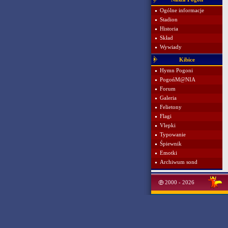
Ogólne informacje
Stadion
Historia
Skład
Wywiady
Kibice
Hymn Pogoni
PogońM@NIA
Forum
Galeria
Felietony
Flagi
Vlepki
Typowanie
Śpiewnik
Emotki
Archiwum sond
2000 - 2026