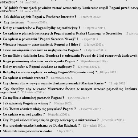
2005/2006?
24 lipca 2005 r.
W jakich formacjach powinien zostać wzmocniony koniecznie zespół Pogoni przed now
2005/2006?
28 czerwca 2005 r.
Jak daleko zajdzie Pogoń w Pucharze Intertoto?
14 czerwca 2005 r.
Czy jesteś za:
7 czerwca 2005 r.
Który z transferów w Pogoni byłby najtrafniejszy ?
10 stycznia 2004 r.
Co sądzisz o planach dotyczących Pogoni panów Ptaka i Czesnego w Szczecinie?
13 czerwca
Co sądzisz o powstaniu "Pogoni Szczecin Nowej" ?
7 maja 2003 r.
Wierzysz jeszcze w utrzymanie sie Pogoni w I lidze ?
11 lutego 2003 r.
Jakie rozwiązanie uważasz za najlepsze dla Pogoni ?
24 stycznia 2003 r.
Co myślicie o działaniu Lesa Gondora i o zgłoszeniu Pogoni do 2 ligi rozgrywek żużlowych
Kogo powinniśmy obwiniać za złe wyniki Pogoni ?
26 października 2002 r.
Który transfer w Pogoni uważasz za najlepszy ?
12 sierpnia 2002 r.
Ile byłbyś w stanie zapłacić za usługę PogońSMS (miesięcznie) ?
18 lipca 2002 r.
Co sądzisz o zmianie trenera ?
13 czerwca 2002 r.
Czy chcesz aby w nowym sezonie drużynę prowadził Mariusz Kuras ?
12 maja 2002 r.
Czy chciałbyś aby w czasie Mistrzostw Świata w naszym serwisie pojawił się konkur
nagrodami ?
21 kwietnia 2002 r.
Co myślisz o aktualnej postawie Pogoni ?
1 kwietnia 2002 r.
Jak spisze się Pogoń na wiosnę ?
9 lutego 2002 r.
Jak Twoim zdaniem ułoży się przyszłość Pogoni ?
24 stycznia 2002 r.
Co sądzisz o nowej grafice ?
30 grudnia 2001 r.
Czy Pogoń zakwalifikuje się do grupy walczącej o mistrzostwo ?
22 września 2001 r.
Kto przejmie opaske kapitana po Darku Dźwigale ?
12 września 2001 r.
Moim zdaniem powinniście dodać:
1 lipca 2001 r.