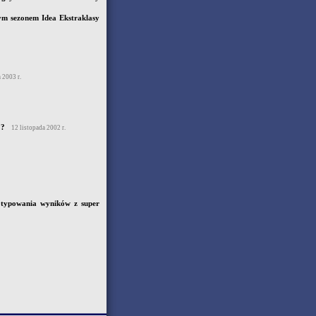
ym sezonem Idea Ekstraklasy
 2003 r.
 ?
12 listopada 2002 r.
s typowania wyników z super