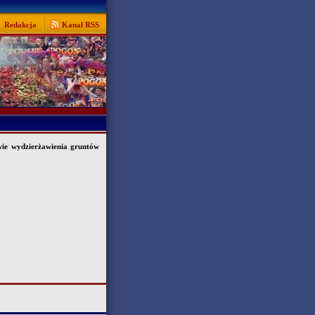
Redakcja
Kanał RSS
ie wydzierżawienia gruntów