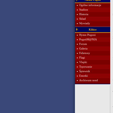
Ogólne informacje
Stadion
Historia
Skład
Wywiady
Kibice
Hymn Pogoni
PogońM@NIA
Forum
Galeria
Felietony
Flagi
Vlepki
Typowanie
Śpiewnik
Emotki
Archiwum sond