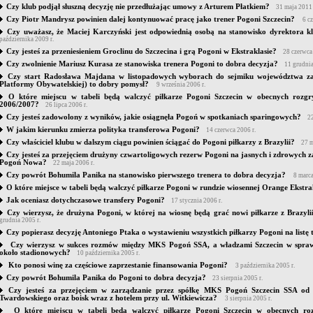
Czy klub podjął słuszną decyzję nie przedłużając umowy z Arturem Płatkiem?
31 maja 2011 
Czy Piotr Mandrysz powinien dalej kontynuować pracę jako trener Pogoni Szczecin?
6 cz
Czy uważasz, że Maciej Karczyński jest odpowiednią osobą na stanowisko dyrektora k
października 2009 r.
Czy jesteś za przeniesieniem Groclinu do Szczecina i grą Pogoni w Ekstraklasie?
28 czerwca
Czy zwolnienie Mariusz Kurasa ze stanowiska trenera Pogoni to dobra decyzja?
11 grudnia
Czy start Radosława Majdana w listopadowych wyborach do sejmiku województwa zac
Platformy Obywatelskiej) to dobry pomysł?
9 września 2006 r.
O które miejscu w tabeli będą walczyć piłkarze Pogoni Szczecin w obecnych rozg
2006/2007?
26 lipca 2006 r.
Czy jesteś zadowolony z wyników, jakie osiągnęła Pogoń w spotkaniach sparingowych?
22
W jakim kierunku zmierza polityka transferowa Pogoni?
14 czerwca 2006 r.
Czy właściciel klubu w dalszym ciągu powinien ściągać do Pogoni piłkarzy z Brazylii?
27 m
Czy jesteś za przejęciem drużyny czwartoligowych rezerw Pogoni na jasnych i zdrowych z
Pogoń Nowa?
22 maja 2006 r.
Czy powrót Bohumila Panika na stanowisko pierwszego trenera to dobra decyzja?
8 marca
O które miejsce w tabeli będą walczyć piłkarze Pogoni w rundzie wiosennej Orange Ekstra
Jak oceniasz dotychczasowe transfery Pogoni?
17 stycznia 2006 r.
Czy wierzysz, że drużyna Pogoni, w której na wiosnę będą grać nowi piłkarze z Brazylii
grudnia 2005 r.
Czy popierasz decyzję Antoniego Ptaka o wystawieniu wszystkich piłkarzy Pogoni na listę
Czy wierzysz w sukces rozmów między MKS Pogoń SSA, a władzami Szczecin w spraw
około stadionowych?
10 października 2005 r.
Kto ponosi winę za częściowe zaprzestanie finansowania Pogoni?
3 października 2005 r.
Czy powrót Bohumila Panika do Pogoni to dobra decyzja?
23 sierpnia 2005 r.
Czy jesteś za przejęciem w zarządzanie przez spółkę MKS Pogoń Szczecin SSA od
Twardowskiego oraz boisk wraz z hotelem przy ul. Witkiewicza?
3 sierpnia 2005 r.
O które miejscu w tabeli będą walczyć piłkarze Pogoni Szczecin w obecnych roz