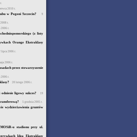
r.
erwca 2010 r.
lubu w Pogoni Szczecin?
9
 2008 r.
 2006 r.
hodniopomorskiego (z listy
rywkach Orange Ekstraklasy
 lipca 2006 r.
aja 2006 r.
asadach przez stowarzyszenie
 2006 r.
klasy?
28 lutego 2006 r.
 odniesie ligowy sukces?
19
 transferową?
5 grudnia 2005 r.
ie wydzierżawienia gruntów
 MOSiR-u stadionu przy ul.
grywkach Idea Ekstraklasy