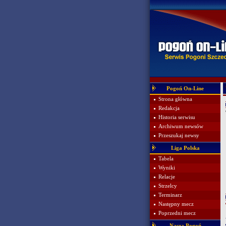
Pogoń On-Line
Strona główna
Redakcja
Historia serwisu
Archiwum newsów
Przeszukaj newsy
Liga Polska
Tabela
Wyniki
Relacje
Strzelcy
Terminarz
Następny mecz
Poprzedni mecz
Nasza Pogoń