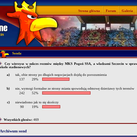
Strona główna
Forum
Galeria
Sonda
Czy wierzysz w sukces rozmów między MKS Pogoń SSA, a władzami Szczecin w spraw
około stadionowych?
a)
tak, obie strony po długich negocjacjach dojdą do porozumienia
137
29%
b)
nie, wymogi formalne ze strony miasta spowodują odmowę dzierżawy tych terenów
242
52%
c)
niewiadomo jak to się skończy
90
19%
Wszystkich głosów:
469
Archiwum sond