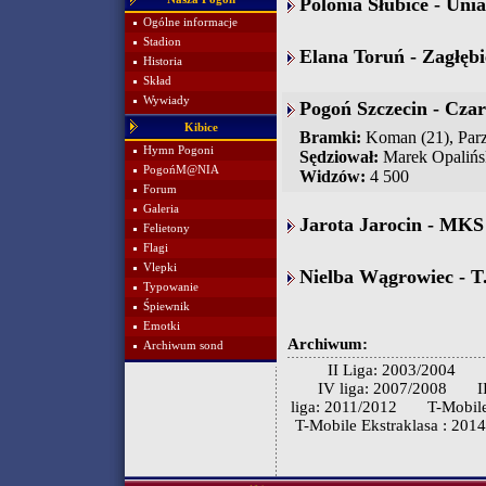
Polonia Słubice - Unia
Ogólne informacje
Stadion
Elana Toruń - Zagłębi
Historia
Skład
Wywiady
Pogoń Szczecin - Czar
Kibice
Bramki:
Koman (21), Parzy
Hymn Pogoni
Sędziował:
Marek Opalińs
PogońM@NIA
Widzów:
4 500
Forum
Galeria
Jarota Jarocin - MKS 
Felietony
Flagi
Vlepki
Nielba Wągrowiec - T.
Typowanie
Śpiewnik
Emotki
Archiwum:
Archiwum sond
II Liga: 2003/2004
IV liga: 2007/2008
I
liga: 2011/2012
T-Mobile
T-Mobile Ekstraklasa : 201