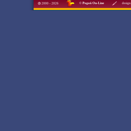
©
Pogoń On-Line
design
2000 - 2026