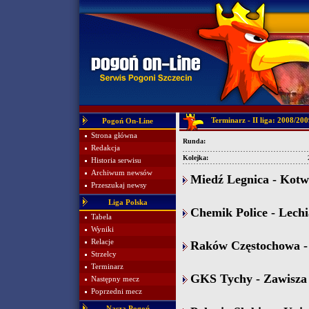
Terminarz - II liga: 2008/20
Pogoń On-Line
Strona główna
Runda:
Redakcja
Kolejka:
Historia serwisu
Archiwum newsów
Miedź Legnica - Kotwi
Przeszukaj newsy
Liga Polska
Chemik Police - Lechi
Tabela
Wyniki
Relacje
Raków Częstochowa - 
Strzelcy
Terminarz
GKS Tychy - Zawisza 
Następny mecz
Poprzedni mecz
Nasza Pogoń