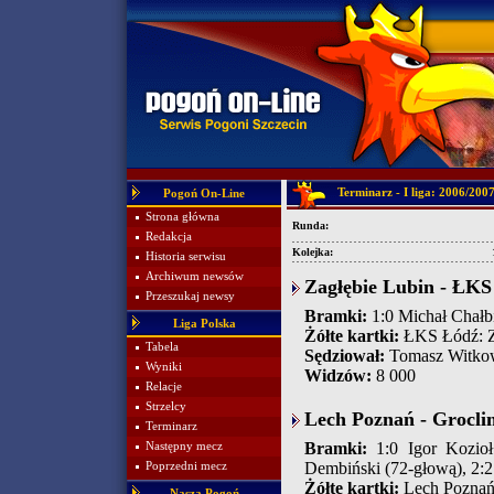
Terminarz - I liga: 2006/200
Pogoń On-Line
Strona główna
Runda:
Redakcja
Kolejka:
Historia serwisu
Archiwum newsów
Zagłębie Lubin - ŁKS 
Przeszukaj newsy
Bramki:
1:0 Michał Chałbi
Liga Polska
Żółte kartki:
ŁKS Łódź: Zd
Tabela
Sędziował:
Tomasz Witkow
Wyniki
Widzów:
8 000
Relacje
Strzelcy
Lech Poznań - Groclin
Terminarz
Bramki:
1:0 Igor Kozioł 
Następny mecz
Dembiński (72-głową), 2:2
Poprzedni mecz
Żółte kartki:
Lech Poznań: 
Nasza Pogoń