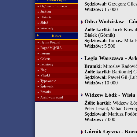
Sędziował:
Grzegorz Gile
Ogólne informacje
Widzów:
15 000
Stadion
Historia
Odra Wodzisław - Gór
Skład
Wywiady
Żółte kartki:
Jacek Kowalc
Białek (Górnik)
Kibice
Sędziował:
Tomasz Mikulsk
Hymn Pogoni
Widzów:
5 500
PogońM@NIA
Forum
Legia Warszawa - Ark
Galeria
Felietony
Bramki:
Miroslav Radović 
Flagi
Żółte kartki:
Bartłomiej Gr
Vlepki
Sędziował:
Paweł Gil (Lub
Typowanie
Widzów:
10 000
Śpiewnik
Emotki
Widzew Łódź - Wisła P
Archiwum sond
Żółte kartki:
Widzew Łódź
Peter Lerant, Vahan Gevo
Sędziował:
Mariusz Podór
Widzów:
7 000
Górnik Łęczna - Koron