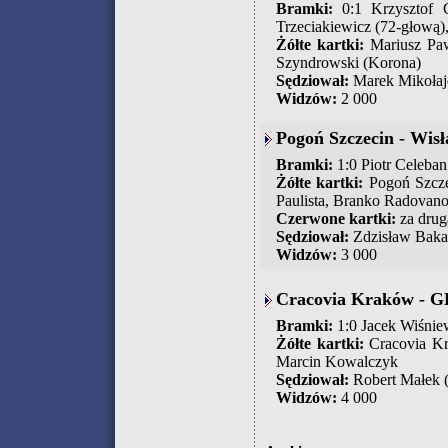
Bramki:
0:1 Krzysztof G
Trzeciakiewicz (72-głową)
Żółte kartki:
Mariusz Paw
Szyndrowski (Korona)
Sędziował:
Marek Mikołaj
Widzów:
2 000
Pogoń Szczecin - Wisł
Bramki:
1:0 Piotr Celeban
Żółte kartki:
Pogoń Szczec
Paulista, Branko Radovano
Czerwone kartki:
za drug
Sędziował:
Zdzisław Baka
Widzów:
3 000
Cracovia Kraków - GK
Bramki:
1:0 Jacek Wiśniew
Żółte kartki:
Cracovia Kr
Marcin Kowalczyk
Sędziował:
Robert Małek 
Widzów:
4 000