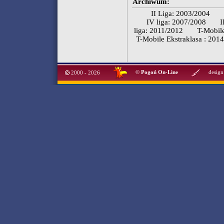
Archiwum:
II Liga: 2003/2004
IV liga: 2007/2008
I
liga: 2011/2012
T-Mobile
T-Mobile Ekstraklasa : 201
©
Pogoń On-Line
design
2000 - 2026