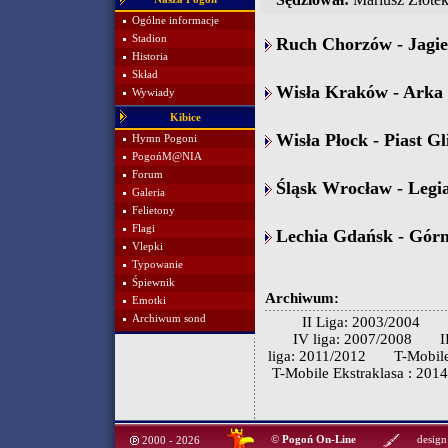
Ogólne informacje
Stadion
Ruch Chorzów - Jagiel
Historia
Skład
Wisła Kraków - Arka 
Wywiady
Kibice
Wisła Płock - Piast Gl
Hymn Pogoni
PogońM@NIA
Forum
Śląsk Wrocław - Legi
Galeria
Felietony
Flagi
Lechia Gdańsk - Górn
Vlepki
Typowanie
Śpiewnik
Archiwum:
Emotki
Archiwum sond
II Liga: 2003/2004
IV liga: 2007/2008
I
liga: 2011/2012
T-Mobile
T-Mobile Ekstraklasa : 201
©
Pogoń On-Line
design
2000 - 2026