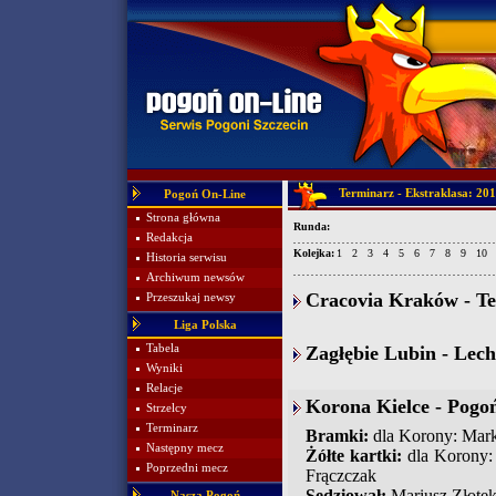
Terminarz - Ekstraklasa: 20
Pogoń On-Line
Strona główna
Runda:
Redakcja
Kolejka:
1
2
3
4
5
6
7
8
9
10
Historia serwisu
Archiwum newsów
Cracovia Kraków - Ter
Przeszukaj newsy
Liga Polska
Tabela
Zagłębie Lubin - Lech
Wyniki
Relacje
Korona Kielce - Pogoń
Strzelcy
Terminarz
Bramki:
dla Korony: Marko
Następny mecz
Żółte kartki:
dla Korony: 
Poprzedni mecz
Frączczak
Sędziował:
Mariusz Złote
Nasza Pogoń