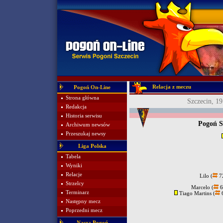
Relacja z meczu
Pogoń On-Line
Strona główna
Szczecin, 19
Redakcja
Historia serwisu
Pogoń S
Archiwum newsów
Przeszukaj newsy
Liga Polska
Tabela
Wyniki
Relacje
Lilo (
7
Strzelcy
Marcelo (
6
Terminarz
Tiago Martins (
6
Następny mecz
Poprzedni mecz
Nasza Pogoń