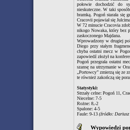
połowie dochodzić do sy
nieskuteczne. W taki sposó
bramką. Pogoń starała się 
Cracovii pojawiał się Julcima
W 72 minucie Cracovia zdob
nikogo Nowaka, który bez pr
zaskoczonego Majdana.
Wprowadzony w drugiej poło
Diego przy stałym fragmen
chyba ostatni mecz w Pogo
zapowiedź złożył na konfer
Pogoń przegrała ostatni me
szansę na utrzymanie w Ora
„Portowcy” zmierzą się ze z
te również zakończą się por
Statystyki:
Strzały celne: Pogoń 11, Cra
Niecelne: 7-5
Rożne: 8,-2
Spalone: 4-5
Faule: 9-13
(źródło: Dariusz 
Wypowiedzi po