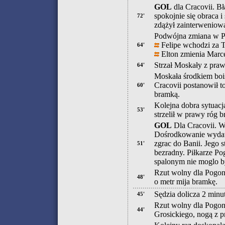
GOL
dla Cracovii. B
spokojnie się obraca 
72'
zdążył zainterweniow
Podwójna zmiana w P
Felipe wchodzi za T
64'
Elton zmienia Marc
Strzał Moskały z praw
64'
Moskała środkiem bois
Cracovii postanowił to
60'
bramką.
Kolejna dobra sytuacj
53'
strzelił w prawy róg 
GOL
Dla Cracovii. Ws
Dośrodkowanie wydawa
zgrac do Banii. Jego 
51'
bezradny. Piłkarze Po
spalonym nie moglo 
Rzut wolny dla Pogoni 
48'
o metr mija bramkę.
Sędzia dolicza 2 minu
45'
Rzut wolny dla Pogon
44'
Grosickiego, nogą z p