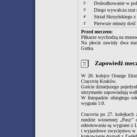
Dośrodkowanie w pole
5'
Diego wywalcza rzut 
5'
Strzał Skrzyńskiego 
4'
Pierwsze minuty doś
2'
Przed meczem:
Piłkarze wychodzą na mura
Na płocie zawisły dwa tra
Gutka.
Zapowiedź mec
W 28. kolejce Orange Ekst
Cracovię Kraków.
Goście dzisiejszego pojedyn
utrzymanie zapowiadają wal
W listopadzie ubiegłego r
wygrała 1:0.
Cracovia po 27. kolejkach
rundzie wiosennej „Pasy” o
odnotowania są wygrane z L
i wyjazdowe zwycięstwo w K
krakowianie doznali z Zagłęb