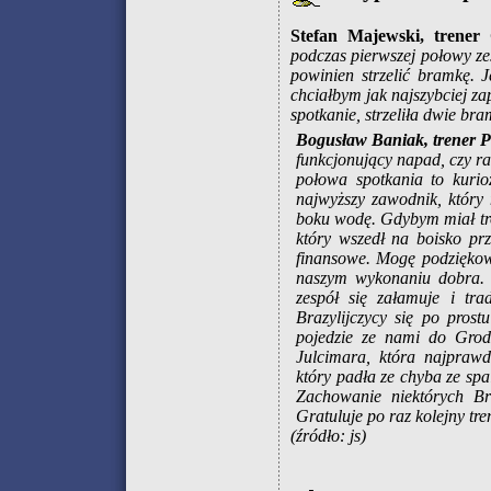
Stefan Majewski, trener 
podczas pierwszej połowy zes
powinien strzelić bramkę. 
chciałbym jak najszybciej z
spotkanie, strzeliła dwie bra
Bogusław Baniak, trener P
funkcjonujący napad, czy ra
połowa spotkania to kurio
najwyższy zawodnik, który 
boku wodę. Gdybym miał troc
który wszedł na boisko prz
finansowe. Mogę podziękow
naszym wykonaniu dobra. 
zespół się załamuje i tr
Brazylijczycy się po pros
pojedzie ze nami do Grod
Julcimara, która najpraw
który padła ze chyba ze spa
Zachowanie niektórych Br
Gratuluje po raz kolejny tr
(źródło: js)