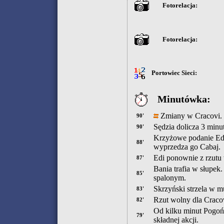
Fotorelacja:
Fotorelacja:
Portowiec Sieci:
Minutówka:
Zmiany w Cracovi. 
90'
Sędzia dolicza 3 minu
90'
Krzyżowe podanie Edi
88'
wyprzedza go Cabaj.
Edi ponownie z rzutu 
87'
Bania trafia w słupek
85'
spalonym.
Skrzyński strzela w m
83'
Rzut wolny dla Cracov
82'
Od kilku minut Pogoń
79'
składnej akcji.