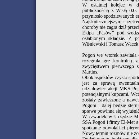
W ostatniej kolejce w 
publicznością z Wisłą 0:0.
przyniosło spodziewanych em
Najskuteczniejszym strzelc
choroby nie zagra dziś prze
Ekipa „Pasów” pod wodzą
osłabionym składzie. Z p
Wiśniewski i Tomasz Wacek. 
Pogoń we wtorek zawitała 
rozegrała grę kontrolną 
zwycięstwem pierwszego sk
Martins.
Obok aspektów czysto sporto
jest za sprawą ewentualn
udziałowiec akcji MKS Po
potencjalnymi kupcami. Wczo
zostały zawieszone a nawet
Pogoni i dalej będzie ster
sprawa powinna się wyjaśnić
W czwartek w Urzędzie Mie
SSA Pogoń i firmy El-Met a 
spotkanie odwołali ci pie
Nowy termin rozmów nie zost
Dodatkowym bodźcem dla pi