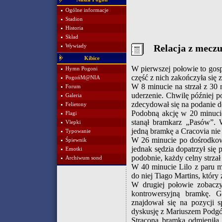
Ogólne informacje
Stadion
Historia
Skład
Relacja z mecz
Wywiady
Kibice
W pierwszej połowie to gosp
Hymn Pogoni
część z nich zakończyła się
PogońM@NIA
W 8 minucie na strzał z 30 
Forum
uderzenie. Chwilę później p
Galeria
zdecydował się na podanie do
Felietony
Podobną akcję w 20 minucie
Flagi
stanął bramkarz „Pasów”.
Vlepki
jedną bramkę a Cracovia nie
Typowanie
W 26 minucie po dośrodkowa
Śpiewnik
jednak sędzia dopatrzył się
Emotki
podobnie, każdy celny strzał
Archiwum sond
W 40 minucie Lilo z paru me
do niej Tiago Martins, który 
W drugiej połowie zobaczy
kontrowersyjną bramkę. G
znajdował się na pozycji 
dyskusję z Mariuszem Podgór
Stracona bramka odmieniła g