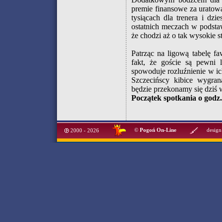
premie finansowe za uratowa
tysiącach dla trenera i dzi
ostatnich meczach w podst
że chodzi aż o tak wysokie s
Patrząc na ligową tabelę f
fakt, że goście są pewni 
spowoduje rozluźnienie w ic
Szczecińscy kibice wygran
będzie przekonamy się dziś 
Początek spotkania o godz.
©
Pogoń On-Line
design
2000 - 2026