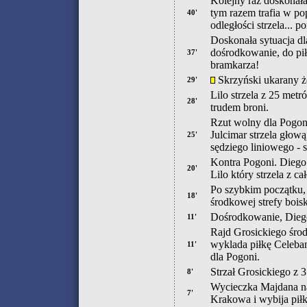
Kolejny raz doskonała 
tym razem trafia w pop
40'
odległości strzela... 
Doskonała sytuacja dl
dośrodkowanie, do piłki
37'
bramkarza!
Skrzyński ukarany żó
29'
Lilo strzela z 25 met
28'
trudem broni.
Rzut wolny dla Pogon
Julcimar strzela głow
25'
sędziego liniowego - 
Kontra Pogoni. Diego 
20'
Lilo który strzela z ca
Po szybkim początku, 
18'
środkowej strefy bois
Dośrodkowanie, Diego
11'
Rajd Grosickiego środ
wyklada piłkę Celeban
11'
dla Pogoni.
Strzał Grosickiego z 
8'
Wycieczka Majdana na
7'
Krakowa i wybija piłk