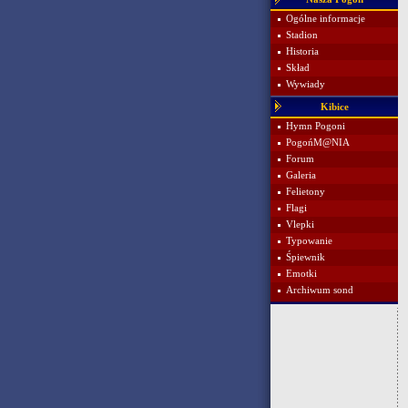
Ogólne informacje
Stadion
Historia
Skład
Wywiady
Kibice
Hymn Pogoni
PogońM@NIA
Forum
Galeria
Felietony
Flagi
Vlepki
Typowanie
Śpiewnik
Emotki
Archiwum sond