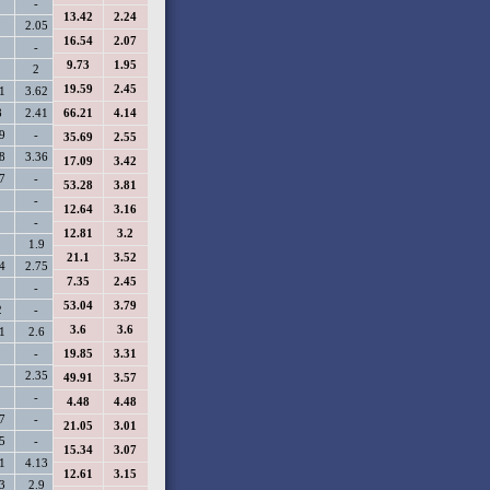
13.42
2.24
16.54
2.07
9.73
1.95
19.59
2.45
66.21
4.14
35.69
2.55
17.09
3.42
53.28
3.81
12.64
3.16
12.81
3.2
21.1
3.52
7.35
2.45
53.04
3.79
3.6
3.6
19.85
3.31
49.91
3.57
4.48
4.48
21.05
3.01
15.34
3.07
12.61
3.15