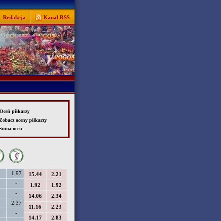
Redakcja
Kanał RSS
ceń piłkarzy
obacz oceny piłkarzy
uma ocen
15.44
2.21
1.92
1.92
14.06
2.34
11.16
2.23
14.17
2.83