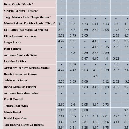
Dutra Otavio "Otavio"
Silviera Da Silva "Thiago"
Tiago Martins Leite "Tiago Martins"
Marcio Roberto Da Silva Inacio "Tinga"
Edi Carlos Dias Marcal Andradina
Elton Aparecido de Souza
Sergio Batata
Piotr Celeban
Anderson Santos da Silva
Leandro da Silva
Alexandre Da Silva Mariano Amaral
Danilo Carino de Oliveira
Julcimar de Souza
Inacio Goncalves Ferreira
Anderson Goncalves Pedro
Kamil Grosicki
Tomasz Judkowiak
Marek Kowal
Daniel Lopez Cruz
Jose Roberto Lucini Ze Roberto