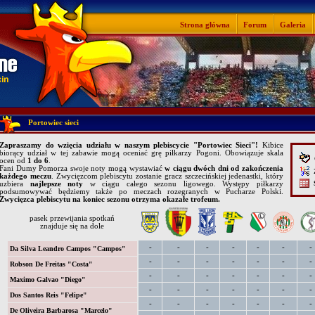
Strona główna
Forum
Galeria
Portowiec sieci
Zapraszamy do wzięcia udziału w naszym plebiscycie "Portowiec Sieci"!
Kibice
biorący udział w tej zabawie mogą oceniać grę piłkarzy Pogoni. Obowiązuje skala
O
ocen od
1 do 6
.
Fani Dumy Pomorza swoje noty mogą wystawiać
w ciągu dwóch dni od zakończenia
Z
każdego meczu
. Zwycięzcom plebiscytu zostanie gracz szczecińskiej jedenastki, który
S
uzbiera
najlepsze noty
w ciągu całego sezonu ligowego. Występy piłkarzy
podsumowywać będziemy także po meczach rozegranych w Pucharze Polski.
Zwycięzca plebiscytu na koniec sezonu otrzyma okazałe trofeum.
pasek przewijania spotkań
znajduje się na dole
Da Silva Leandro Campos "Campos"
Robson De Freitas "Costa"
Maximo Galvao "Diego"
Dos Santos Reis "Felipe"
De Oliveira Barbarosa "Marcelo"