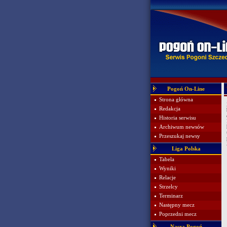
Pogoń On-Line
Strona główna
Redakcja
Historia serwisu
Archiwum newsów
Przeszukaj newsy
Liga Polska
Tabela
Wyniki
Relacje
Strzelcy
Terminarz
Następny mecz
Poprzedni mecz
Nasza Pogoń