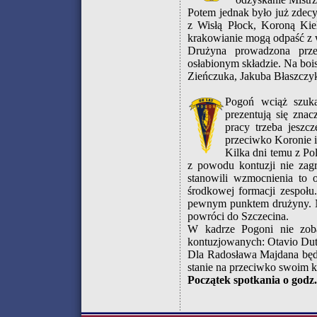
Potem jednak było już zdecy
z Wisłą Płock, Koroną Kie
krakowianie mogą odpaść z w
Drużyna prowadzona prz
osłabionym składzie. Na bo
Zieńczuka, Jakuba Błaszczy
Pogoń wciąż szuk
prezentują się znac
pracy trzeba jeszc
przeciwko Koronie i
Kilka dni temu z Po
z powodu kontuzji nie zag
stanowili wzmocnienia to
środkowej formacji zespołu.
pewnym punktem drużyny. N
powróci do Szczecina.
W kadrze Pogoni nie zoba
kontuzjowanych: Otavio Dutr
Dla Radosława Majdana będz
stanie na przeciwko swoim k
Początek spotkania o godz.