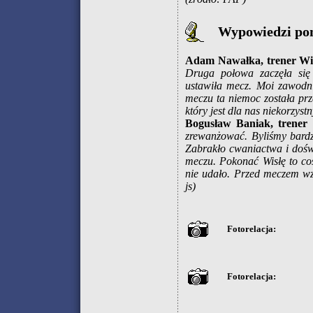
Wypowiedzi po
Adam Nawałka, trener Wi
Druga połowa zaczęła się 
ustawiła mecz. Moi zawodn
meczu ta niemoc została prze
który jest dla nas niekorzystn
Bogusław Baniak, trener 
zrewanżować. Byliśmy bardz
Zabrakło cwaniactwa i dośw
meczu. Pokonać Wisłę to coś
nie udało. Przed meczem wzi
js)
Fotorelacja:
Fotorelacja: