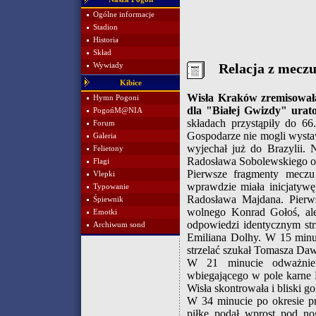
Ogólne informacje
Stadion
Historia
Skład
Relacja z mecz
Wywiady
Kibice
Wisła Kraków zremisował
Hymn Pogoni
dla "Białej Gwizdy" urat
PogońM@NIA
składach przystąpiły do 66
Forum
Gospodarze nie mogli wysta
Galeria
wyjechał już do Brazylii. 
Felietony
Radosława Sobolewskiego o
Flagi
Pierwsze fragmenty meczu
Vlepki
wprawdzie miała inicjatywę
Typowanie
Radosława Majdana. Pierws
Śpiewnik
wolnego Konrad Gołoś, ale
Emotki
odpowiedzi identycznym strz
Archiwum sond
Emiliana Dolhy. W 15 minuc
strzelać szukał Tomasza Daw
W 21 minucie odważnie 
wbiegającego w pole karne L
Wisła skontrowała i bliski go
W 34 minucie po okresie pr
piłkę podał wprost pod no