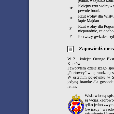
jednak wszystko kończ
Kolejny rzut wolny -
11'
pewnie broni.
Rzut wolny dla Wisły
10'
łapie Majdan
Rzut wolny dla Pogoni
3'
nieporadnie, że docho
Pierwszy gwizdek sęd
1'
Zapowiedź mec
W 21. kolejce Orange Eks
Kraków.
Faworytem dzisiejszego spo
„Portowcy” w tej rundzie jes
W ostatnim pojedynku w Sz
jedyną bramkę dla gospoda
remis.
Wisła wiosną spi
są wciąż kadrowo 
tylko jedno zwyci
Gwiazdy” wysoko p
odzyskanie Mistrz