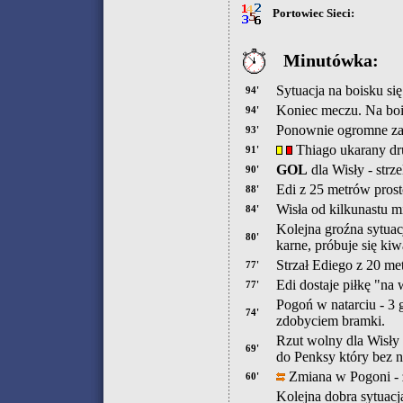
Portowiec Sieci:
Minutówka:
Sytuacja na boisku się
94'
Koniec meczu. Na boi
94'
Ponownie ogromne za
93'
Thiago ukarany dru
91'
GOL
dla Wisły - strz
90'
Edi z 25 metrów pros
88'
Wisła od kilkunastu m
84'
Kolejna groźna sytuac
80'
karne, próbuje się ki
Strzał Ediego z 20 m
77'
Edi dostaje piłkę "na
77'
Pogoń w natarciu - 3 
74'
zdobyciem bramki.
Rzut wolny dla Wisły z
69'
do Penksy który bez na
Zmiana w Pogoni - 
60'
Kolejna dobra sytuacj