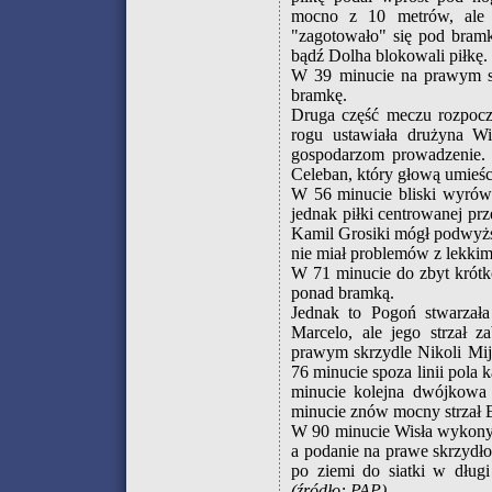
mocno z 10 metrów, ale M
"zagotowało" się pod bramk
bądź Dolha blokowali piłkę.
W 39 minucie na prawym skr
bramkę.
Druga część meczu rozpoczę
rogu ustawiała drużyna Wi
gospodarzom prowadzenie. 
Celeban, który głową umieśc
W 56 minucie bliski wyrówn
jednak piłki centrowanej p
Kamil Grosiki mógł podwyższ
nie miał problemów z lekkim
W 71 minucie do zbyt krótko
ponad bramką.
Jednak to Pogoń stwarzała
Marcelo, ale jego strzał 
prawym skrzydle Nikoli Mija
76 minucie spoza linii pola 
minucie kolejna dwójkowa 
minucie znów mocny strzał 
W 90 minucie Wisła wykonyw
a podanie na prawe skrzydło
po ziemi do siatki w długi
(źródło: PAP)