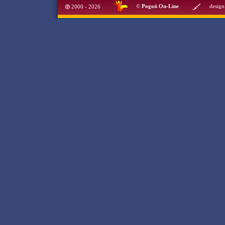
©
Pogoń On-Line
design
2000 - 2026