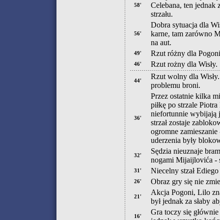
Celebana, ten jednak 
58'
strzału.
Dobra sytuacja dla Wi
karne, tam zarówno Maj
56'
na aut.
Rzut różny dla Pogon
49'
Rzut rożny dla Wisły.
46'
Rzut wolny dla Wisły.
44'
problemu broni.
Przez ostatnie kilka m
piłkę po strzale Piot
niefortunnie wybijają 
36'
strzał zostaje zablok
ogromne zamieszanie -
uderzenia były bloko
Sędzia nieuznaje bram
32'
nogami Mijaijlovića -
Niecelny stzał Ediego
31'
Obraz gry się nie zmie
26'
Akcja Pogoni, Lilo zna
21'
był jednak za słaby 
Gra toczy się głównie
16'