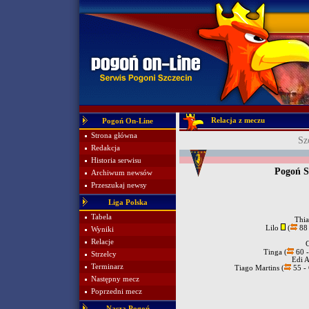
Relacja z meczu
Pogoń On-Line
Strona główna
Sz
Redakcja
Historia serwisu
Pogoń S
Archiwum newsów
Przeszukaj newsy
Liga Polska
Tabela
Thi
Lilo
(
88 
Wyniki
Relacje
Tinga (
60 -
Strzelcy
Edi 
Terminarz
Tiago Martins (
55 - 
Następny mecz
Poprzedni mecz
Nasza Pogoń