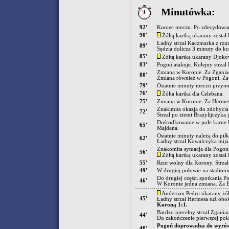
Minutówka:
92'
Koniec meczu. Po zdecydowani
90'
Żółtą kartką ukarany został 
Ładny strzał Kaczmarka z rzu
89'
Sędzia dolicza 3 minuty do ko
85'
Żółtą kartką ukarany Djoko
83'
Pogoń atakuje. Kolejny strzał 
Zmiana w Koronie. Za Zgania
80'
Zmiana również w Pogoni. Za 
79'
Ostatnie minuty meczu przyno
76'
Żółta kartka dla Celebana.
75'
Zmiana w Koronie. Za Herme
Znakimita okazja do zdobycia
72'
Strzał po ziemi Brazylijczyka 
Dośrodkowanie w pole karne P
65'
Majdana.
Ostatnie minuty należą do piłk
62'
Ładny strzał Kowalczyka mija
Znakomita sytuacja dla Pogoni
56'
Żółtą kartką ukarany został 
55'
Rzut wolny dla Korony. Strza
49'
W drugiej połowie na stadioni
Do drugiej części spotkania P
46'
W Koronie jedna zmiana. Za 
Anderson Pedro ukarany żółt
45'
Ładny strzał Hermesa tuż obo
Koroną 1:1.
Bardzo niecelny strzał Zgania
44'
Do zakończenie pierwszej poło
Pogoń doprowadza do wyró
40'