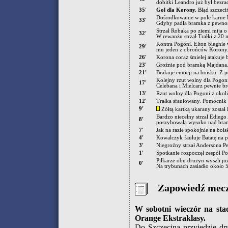
dobitki Leandro już był bezra
35'
Gol dla Korony.
Błąd szczeci
Dośrodkowanie w pole karne K
33'
Gdyby padła bramka z pewności
Strzał Robaka po ziemi mija 
32'
W rewanżu strzał Trałki z 20 
Kontra Pogoni. Elton biegnie 
29'
mu jeden z obrońców Korony
26'
Korona coraz śmielej atakuje 
23'
Groźnie pod bramką Majdana. 
21'
Brakuje emocji na boisku. Z p
Kolejny rzut wolny dla Pogon
17'
Celebana i Mielcarz pewnie br
13'
Rzut wolny dla Pogoni z okolic
12'
Trałka sfaulowany. Pomocnik
9'
Żółtą kartką ukarany został
Bardzo niecelny strzał Ediego
8'
poszybowała wysoko nad bra
7'
Jak na razie spokojnie na boi
4'
Kowalczyk fauluje Batatę na 
3'
Niegroźny strzał Andersona Pe
1'
Spotkanie rozpoczęł zespół Po
Piłkarze obu drużyn wyszli ju
0'
Na trybunach zasiadło około 5
Zapowiedź mec
W sobotni wieczór na stad
Orange Ekstraklasy.
Do Szczecina przyjedzie dr