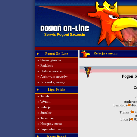
Relacja z meczu
Pogoń On-Line
Strona główna
Redakcja
Historia serwisu
Pogoń S
Archiwum newsów
Przeszukaj newsy
Z
Liga Polska
Tabela
Wyniki
Anderso
Leandro (
46-
Relacje
Trałka (
4
Strzelcy
A
Terminarz
Elton (
82
Następny mecz
Poprzedni mecz
Nasza Pogoń