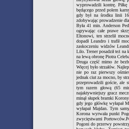
wyprowadzili kontrę. Piłk
będącego przed polem karny
gdy był na środku linii 1
zdobywając prowadzenie dl
Była 41 min. Anderson Pedro
ogrywając całe prawe skrz
Eltonowi, ten strzelił moc
dopadł Leandro i trafił m
zaskoczeniu widzów Leandro
Lilo. Trener posadził też na 
na lewą obronę Piotra Celeb
Druga część mimo że bezbr
Więcej było strzałów. Najle
nie po raz pierwszy ośmie
jednak ciut za mocno, by str
przeprowadzili goście, ale
tym razem głową (65 mi
najaktywniejszy gracz mecz
minął słupek bramki Korony
gdy jego główkę wyłapał Mi
wyłapał Majdan. Tym samym 
Korona wyrwała punkt Pogo
zwycięstwami Portowców.Po
Pogoni do przerwy powstrzy