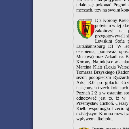
udało się pokonać Pogoni 
meczach, trzy na swoim kon
Dla Korony Kielce
pobytem w tej kla
zakończyli na 
przygotowywali si
Lewskim Sofia p
Lutzmannsburg 1:1. W let
osłabienia, ponieważ opuś
Moskwa) oraz Arkadiusz Bil
Korony. Na miejsce w atak
Marcina Klatt (Legia Wars
Tomasza Brzyskiego (Radom
sezon podopieczni Ryszard
Arką 3:0 po golach: Grz
następnych trzech kolejkach
Poznań 2:2 a w ostatnim sp
odnotować jest to, iż w 
Przemysław Cichoń, Cezary 
Kiełb wspomogło trzeciol
dzisiejszym Korona rozwiąz
wpływem alkoholu.