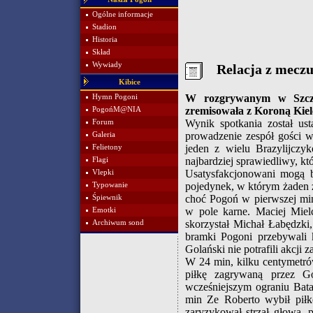
Ogólne informacje
Stadion
Historia
Skład
Wywiady
Relacja z mecz
Kibice
W rozgrywanym w Szczec
Hymn Pogoni
zremisowała z Koroną Kielc
PogońM@NIA
Wynik spotkania został us
Forum
prowadzenie zespół gości w
Galeria
jeden z wielu Brazylijcz
Felietony
najbardziej sprawiedliwy, kt
Flagi
Usatysfakcjonowani mogą b
Vlepki
pojedynek, w którym żaden z 
Typowanie
choć Pogoń w pierwszej min
Śpiewnik
w pole karne. Maciej Mielc
Emotki
skorzystał Michał Łabędzki
Archiwum sond
bramki Pogoni przebywali 
Golański nie potrafili akcji 
W 24 min, kilku centymetró
piłkę zagrywaną przez Go
wcześniejszym ograniu Bata
min Ze Roberto wybił piłkę
zaryzykował strzał głową, 