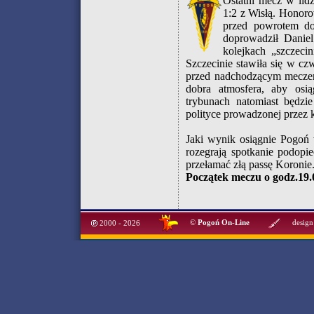
Ostatni mecz w lid
1:2 z Wisłą. Honor
przed powrotem do
doprowadził Daniel
kolejkach „szczeci
Szczecinie stawiła się w c
przed nadchodzącym meczem
dobra atmosfera, aby osi
trybunach natomiast będzi
polityce prowadzonej przez 
Jaki wynik osiągnie Pogoń 
rozegrają spotkanie podopi
przełamać złą passę Koronie
Początek meczu o godz.19.
©
Pogoń On-Line
design
2000 - 2026