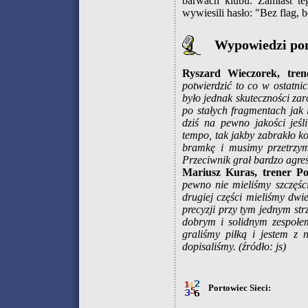
barwach klubu. Zamiast te
wywiesili hasło: "Bez flag,
Wypowiedzi po
Ryszard Wieczorek, tren
potwierdzić to co w ostatni
było jednak skuteczności zar
po stałych fragmentach jak
dziś na pewno jakości jeśl
tempo, tak jakby zabrakło ko
bramkę i musimy przetrzym
Przeciwnik grał bardzo agre
Mariusz Kuras, trener Po
pewno nie mieliśmy szczęśc
drugiej części mieliśmy dwi
precyzji przy tym jednym str
dobrym i solidnym zespołe
graliśmy piłką i jestem z 
dopisaliśmy.
(źródło: js)
Portowiec Sieci: