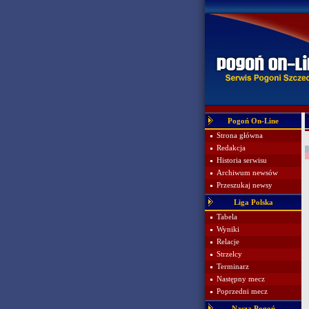
Pogoń On-Line
Strona główna
Redakcja
Historia serwisu
Archiwum newsów
Przeszukaj newsy
Liga Polska
Tabela
Wyniki
Relacje
Strzelcy
Terminarz
Następny mecz
Poprzedni mecz
Nasza Pogoń