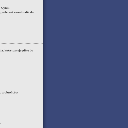
y wynik.
 próbował nawet trafić do
a, który pakuje piłkę do
go z obrońców.
.