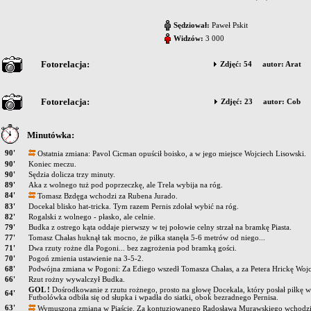
Sędziował:
Paweł Pskit
Widzów:
3 000
Fotorelacja:
Zdjęć: 54 autor: Arat
Fotorelacja:
Zdjęć: 23 autor: Cob
Minutówka:
90'
Ostatnia zmiana: Pavol Cicman opuścił boisko, a w jego miejsce Wojciech Lisowski.
90'
Koniec meczu.
90'
Sędzia dolicza trzy minuty.
89'
Aka z wolnego tuż pod poprzeczkę, ale Trela wybija na róg.
84'
Tomasz Bzdęga wchodzi za Rubena Jurado.
83'
Docekal blisko hat-tricka. Tym razem Pernis zdołał wybić na róg.
82'
Rogalski z wolnego - płasko, ale celnie.
79'
Budka z ostrego kąta oddaje pierwszy w tej połowie celny strzał na bramkę Piasta.
77'
Tomasz Chałas huknął tak mocno, że piłka stanęła 5-6 metrów od niego...
71'
Dwa rzuty rożne dla Pogoni... bez zagrożenia pod bramką gości.
70'
Pogoń zmienia ustawienie na 3-5-2.
68'
Podwójna zmiana w Pogoni: Za Ediego wszedł Tomasza Chałas, a za Petera Hrickę Wojc
66'
Rzut rożny wywalczył Budka.
GOL !
Dośrodkowanie z rzutu rożnego, prosto na głowę Docekala, który posłał piłkę 
64'
Futbolówka odbiła się od słupka i wpadła do siatki, obok bezradnego Pernisa.
63'
Wymuszona zmiana w Piaście. Za kontuzjowanego Radosława Murawskiego wchodzi A