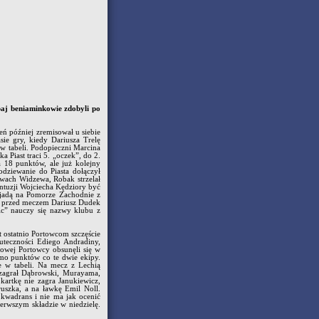
baj beniaminkowie zdobyli po
eń później zremisował u siebie
sie gry, kiedy Dariusza Trelę
 w tabeli. Podopieczni Marcina
ka Piast traci 5. „oczek”, do 2.
a 18 punktów, ale już kolejny
dziewanie do Piasta dołączył
arwach Widzewa, Robak strzelał
ntuzji Wojciecha Kędziory być
yjadą na Pomorze Zachodnie z
wi przed meczem Dariusz Dudek
ic” nauczy się nazwy klubu z
 ostatnio Portowcom szczęście
uteczności Ediego Andradiny,
owej Portowcy obsunęli się w
samo punktów co te dwie ekipy.
 w tabeli. Na mecz z Lechią
 zagrał Dąbrowski, Murayama,
kartkę nie zagra Janukiewicz,
ruszka, a na ławkę Emil Noll.
 kwadrans i nie ma jak ocenić
erwszym składzie w niedzielę.