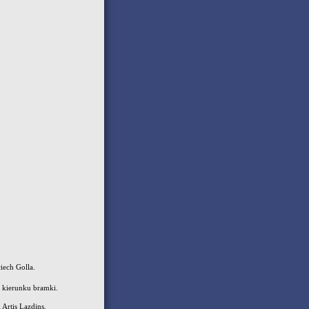
iech Golla.
w kierunku bramki.
rtis Lazdins.