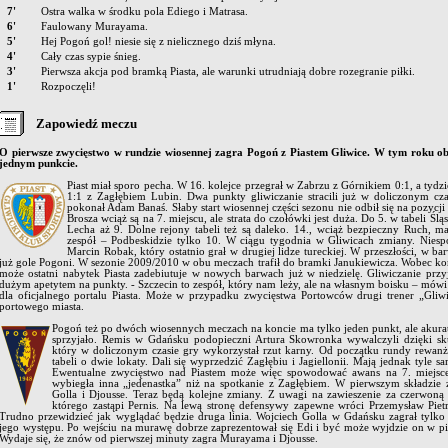
7'
Ostra walka w środku pola Ediego i Matrasa.
6'
Faulowany Murayama.
5'
Hej Pogoń gol! niesie się z nielicznego dziś młyna.
4'
Cały czas sypie śnieg.
3'
Pierwsza akcja pod bramką Piasta, ale warunki utrudniają dobre rozegranie piłki.
1'
Rozpoczęli!
Zapowiedź meczu
O pierwsze zwycięstwo w rundzie wiosennej zagra Pogoń z Piastem Gliwice. W tym roku o
jednym punkcie.
Piast miał sporo pecha. W 16. kolejce przegrał w Zabrzu z Górnikiem 0:1, a tydzi
1:1 z Zagłębiem Lubin. Dwa punkty gliwiczanie stracili już w doliczonym cza
pokonał Adam Banaś. Słaby start wiosennej części sezonu nie odbił się na pozycji
Brosza wciąż są na 7. miejscu, ale strata do czołówki jest duża. Do 5. w tabeli Śląs
Lecha aż 9. Dolne rejony tabeli też są daleko. 14., wciąż bezpieczny Ruch, m
zespół – Podbeskidzie tylko 10. W ciągu tygodnia w Gliwicach zmiany. Niespo
Marcin Robak, który ostatnio grał w drugiej lidze tureckiej. W przeszłości, w b
już gole Pogoni. W sezonie 2009/2010 w obu meczach trafił do bramki Janukiewicza. Wobec ko
może ostatni nabytek Piasta zadebiutuje w nowych barwach już w niedzielę. Gliwiczanie prz
dużym apetytem na punkty. - Szczecin to zespół, który nam leży, ale na własnym boisku – mó
dla oficjalnego portalu Piasta. Może w przypadku zwycięstwa Portowców drugi trener „Gliw
portowego miasta.
Pogoń też po dwóch wiosennych meczach na koncie ma tylko jeden punkt, ale akurat
sprzyjało. Remis w Gdańsku podopieczni Artura Skowronka wywalczyli dzięki sk
który w doliczonym czasie gry wykorzystał rzut karny. Od początku rundy rewanż
tabeli o dwie lokaty. Dali się wyprzedzić Zagłębiu i Jagiellonii. Mają jednak tyle 
Ewentualne zwycięstwo nad Piastem może więc spowodować awans na 7. miejsce
wybiegła inna „jedenastka” niż na spotkanie z Zagłębiem. W pierwszym składzie
Golla i Djousse. Teraz będą kolejne zmiany. Z uwagi na zawieszenie za czerwoną 
którego zastąpi Pernis. Na lewą stronę defensywy zapewne wróci Przemysław Piet
Trudno przewidzieć jak wyglądać będzie druga linia. Wojciech Golla w Gdańsku zagrał tylko
jego występu. Po wejściu na murawę dobrze zaprezentował się Edi i być może wyjdzie on w pi
Wydaje się, że znów od pierwszej minuty zagra Murayama i Djousse.