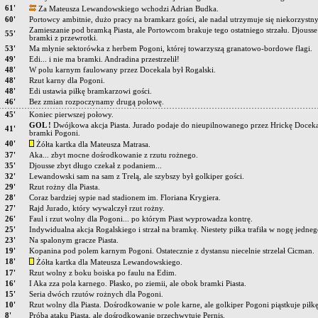
61'
Za Mateusza Lewandowskiego wchodzi Adrian Budka.
60'
Portowcy ambitnie, dużo pracy na bramkarz gości, ale nadal utrzymuje się niekorzystn
Zamieszanie pod bramką Piasta, ale Portowcom brakuje tego ostatniego strzału. Djousse
55'
bramki z przewrotki.
53'
Ma młynie sektorówka z herbem Pogoni, której towarzyszą granatowo-bordowe flagi.
49'
Edi... i nie ma bramki. Andradina przestrzelił!
48'
W polu karnym faulowany przez Docekala był Rogalski.
48'
Rzut karny dla Pogoni.
48'
Edi ustawia piłkę bramkarzowi gości.
46'
Bez zmian rozpoczynamy drugą połowę.
45'
Koniec pierwszej połowy.
GOL !
Dwójkowa akcja Piasta. Jurado podaje do nieupilnowanego przez Hrickę Docekal
41'
bramki Pogoni.
40'
Żółta kartka dla Mateusza Matrasa.
37'
Aka... zbyt mocne dośrodkowanie z rzutu rożnego.
35'
Djousse zbyt długo czekał z podaniem...
32'
Lewandowski sam na sam z Trelą, ale szybszy był golkiper gości.
29'
Rzut rożny dla Piasta.
28'
Coraz bardziej sypie nad stadionem im. Floriana Krygiera.
27'
Rajd Jurado, który wywalczył rzut rożny.
26'
Faul i rzut wolny dla Pogoni... po którym Piast wyprowadza kontrę.
25'
Indywidualna akcja Rogalskiego i strzał na bramkę. Niestety piłka trafiła w nogę jedne
23'
Na spalonym gracze Piasta.
19'
Kopanina pod polem karnym Pogoni. Ostatecznie z dystansu niecelnie strzelał Cicman.
18'
Żółta kartka dla Mateusza Lewandowskiego.
17'
Rzut wolny z boku boiska po faulu na Edim.
16'
I Aka zza pola karnego. Płasko, po ziemii, ale obok bramki Piasta.
15'
Seria dwóch rzutów rożnych dla Pogoni.
10'
Rzut wolny dla Piasta. Dośrodkowanie w pole karne, ale golkiper Pogoni piąstkuje piłkę
8'
Próba ataku Piasta, ale dośrodkowanie przechwytuje Pernis.