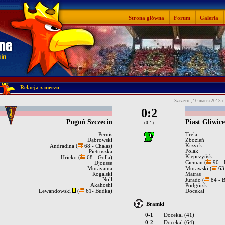
Strona główna
Forum
Galeria
Relacja z meczu
Szczecin, 10 marca 2013 r.
0:2
Pogoń Szczecin
Piast Gliwice
(0:1)
Pernis
Trela
Dąbrowski
Zbozień
Krzycki
Andradina (
68 - Chałas)
Polak
Pietruszka
Klepczyński
Hricko (
68 - Golla)
Cicman (
90 - 
Djousse
Murayama
Murawski (
63 
Rogalski
Matras
Noll
Jurado (
84 - 
Akahoshi
Podgórski
Lewandowski
(
61- Budka)
Docekal
Bramki
0-1
Docekal (41)
0-2
Docekal (64)