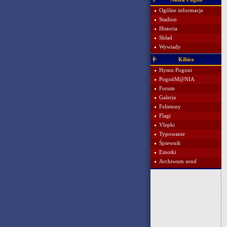
Ogólne informacje
Stadion
Historia
Skład
Wywiady
Kibice
Hymn Pogoni
PogońM@NIA
Forum
Galeria
Felietony
Flagi
Vlepki
Typowanie
Śpiewnik
Emotki
Archiwum sond