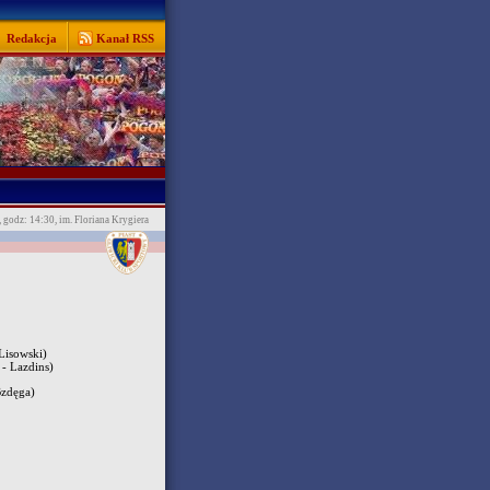
Redakcja
Kanał RSS
, godz: 14:30, im. Floriana Krygiera
Lisowski)
- Lazdins)
Bzdęga)