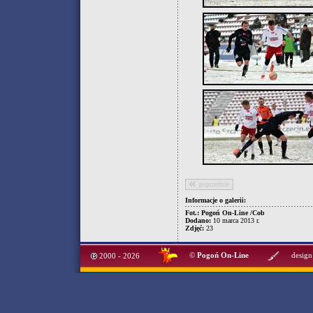
poprzednie
Informacje o galerii:
Fot.: Pogoń On-Line /Cob
Dodano:
10 marca 2013 r.
Zdjęć:
23
©
Pogoń On-Line
design
2000 - 2026