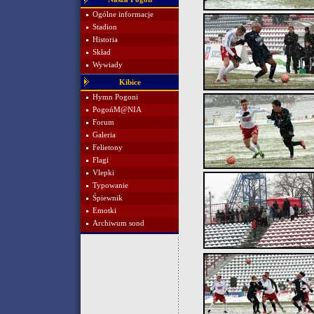
Ogólne informacje
Stadion
Historia
Skład
Wywiady
Kibice
Hymn Pogoni
PogońM@NIA
Forum
Galeria
Felietony
Flagi
Vlepki
Typowanie
Śpiewnik
Emotki
Archiwum sond