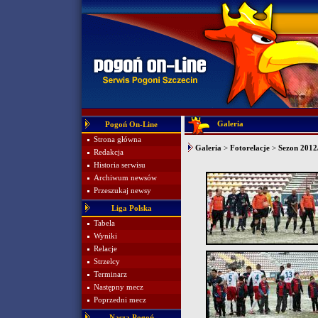
Galeria
Pogoń On-Line
Strona główna
Galeria
>
Fotorelacje
>
Sezon 2012
Redakcja
Historia serwisu
Archiwum newsów
Przeszukaj newsy
Liga Polska
Tabela
Wyniki
Relacje
Strzelcy
Terminarz
Następny mecz
Poprzedni mecz
Nasza Pogoń