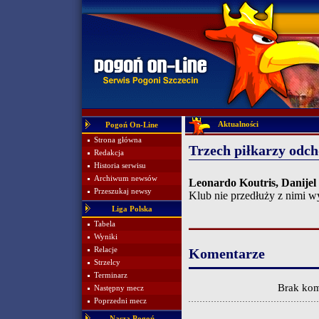
Aktualności
Pogoń On-Line
Strona główna
Trzech piłkarzy odch
Redakcja
Historia serwisu
Archiwum newsów
Leonardo Koutris, Danijel
Przeszukaj newsy
Klub nie przedłuży z nimi 
Liga Polska
Tabela
Wyniki
Relacje
Komentarze
Strzelcy
Terminarz
Brak kom
Następny mecz
Poprzedni mecz
Nasza Pogoń