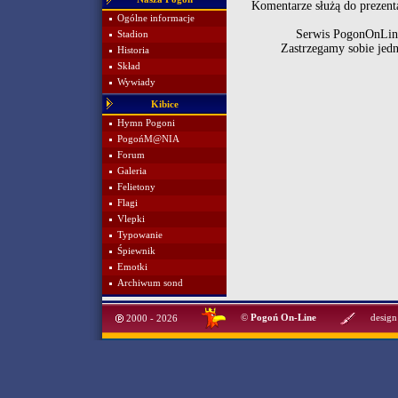
Komentarze służą do prezenta
Ogólne informacje
Serwis PogonOnLine
Stadion
Zastrzegamy sobie jed
Historia
Skład
Wywiady
Kibice
Hymn Pogoni
PogońM@NIA
Forum
Galeria
Felietony
Flagi
Vlepki
Typowanie
Śpiewnik
Emotki
Archiwum sond
©
Pogoń On-Line
design
2000 - 2026