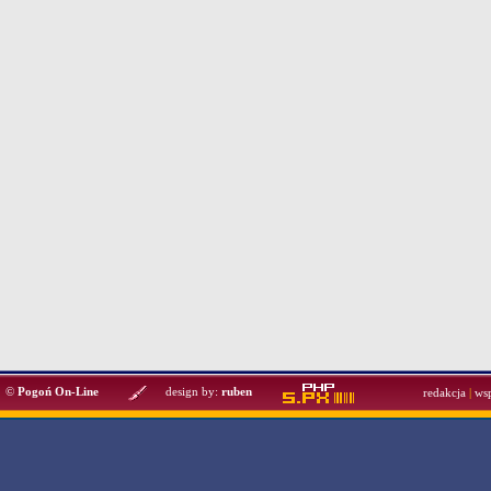
©
Pogoń On-Line
design by:
ruben
redakcja
|
ws