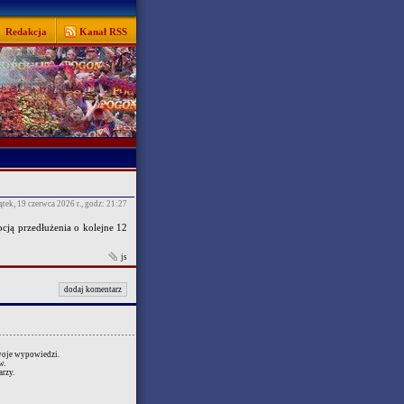
Redakcja
Kanał RSS
ątek, 19 czerwca 2026 r., godz: 21:27
ją przedłużenia o kolejne 12
js
dodaj komentarz
swoje wypowiedzi.
w.
rzy.