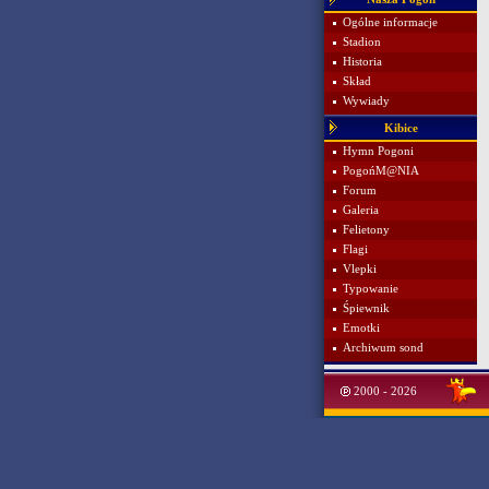
Ogólne informacje
Stadion
Historia
Skład
Wywiady
Kibice
Hymn Pogoni
PogońM@NIA
Forum
Galeria
Felietony
Flagi
Vlepki
Typowanie
Śpiewnik
Emotki
Archiwum sond
2000 - 2026