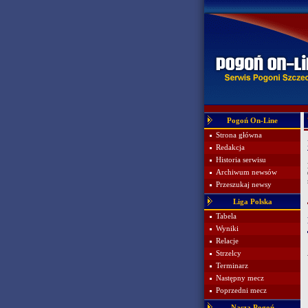
Pogoń On-Line
Strona główna
Redakcja
Historia serwisu
Archiwum newsów
Przeszukaj newsy
Liga Polska
Tabela
Wyniki
Relacje
Strzelcy
Terminarz
Następny mecz
Poprzedni mecz
Nasza Pogoń