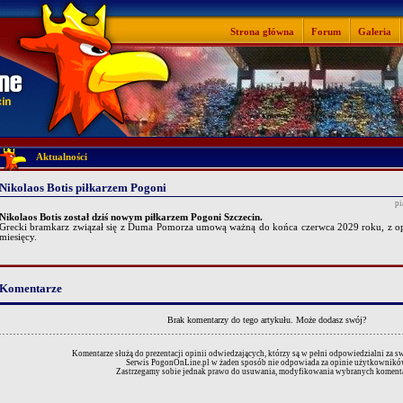
Strona główna
Forum
Galeria
Aktualności
Nikolaos Botis piłkarzem Pogoni
pi
Nikolaos Botis został dziś nowym piłkarzem Pogoni Szczecin.
Grecki bramkarz związał się z Duma Pomorza umową ważną do końca czerwca 2029 roku, z opc
miesięcy.
Komentarze
Brak komentarzy do tego artykułu.
Może dodasz swój?
Komentarze służą do prezentacji opinii odwiedzających, którzy są w pełni odpowiedzialni za 
Serwis PogonOnLine.pl w żaden sposób nie odpowiada za opinie użytkownikó
Zastrzegamy sobie jednak prawo do usuwania, modyfikowania wybranych komenta