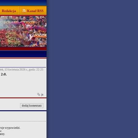
Redakcja
Kanał RSS
łek, 13 kwietnia 2026 r., godz: 22:25
 2:0.
js
dodaj komentarz
swoje wypowiedzi.
w.
rzy.