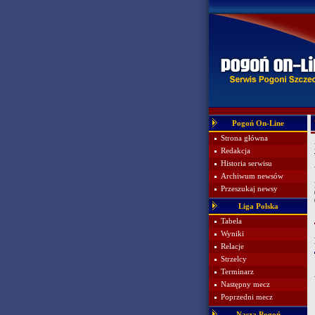
Pogoń On-Line
Strona główna
Redakcja
Historia serwisu
Archiwum newsów
Przeszukaj newsy
Liga Polska
Tabela
Wyniki
Relacje
Strzelcy
Terminarz
Następny mecz
Poprzedni mecz
Nasza Pogoń