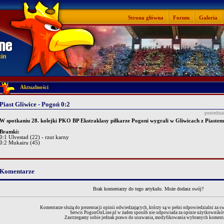
Strona główna
Forum
Galeria
Aktualności
Piast Gliwice - Pogoń 0:2
poniedzia
W spotkaniu 28. kolejki PKO BP Ekstraklasy piłkarze Pogoni wygrali w Gliwicach z Piastem
Bramki:
0:1 Ulvestad (22) - rzut karny
0:2 Mukairu (45)
Komentarze
Brak komentarzy do tego artykułu.
Może dodasz swój?
Komentarze służą do prezentacji opinii odwiedzających, którzy są w pełni odpowiedzialni za 
Serwis PogonOnLine.pl w żaden sposób nie odpowiada za opinie użytkownikó
Zastrzegamy sobie jednak prawo do usuwania, modyfikowania wybranych komenta