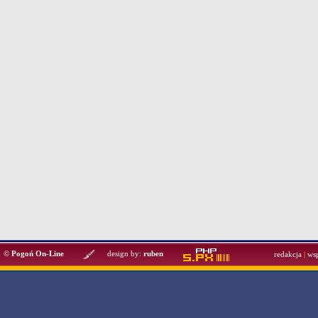
©
Pogoń On-Line
design by:
ruben
redakcja
|
ws