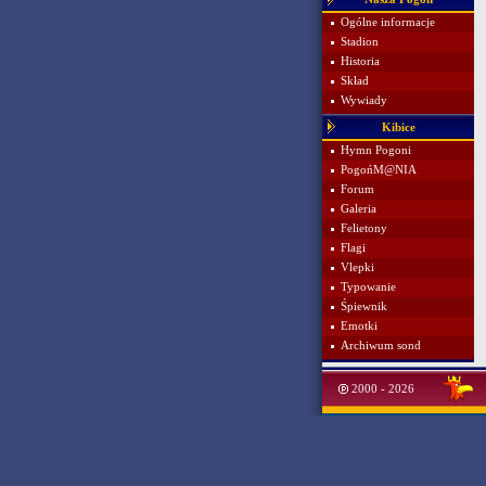
Ogólne informacje
Stadion
Historia
Skład
Wywiady
Kibice
Hymn Pogoni
PogońM@NIA
Forum
Galeria
Felietony
Flagi
Vlepki
Typowanie
Śpiewnik
Emotki
Archiwum sond
2000 - 2026