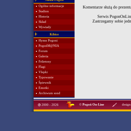
Ogólne informacje
Komentarze służą do prezenta
Stadion
Serwis PogonOnLine
Historia
Zastrzegamy sobie jed
Skład
Wywiady
Kibice
Hymn Pogoni
PogońM@NIA
Forum
Galeria
Felietony
Flagi
Vlepki
Typowanie
Śpiewnik
Emotki
Archiwum sond
©
Pogoń On-Line
design
2000 - 2026