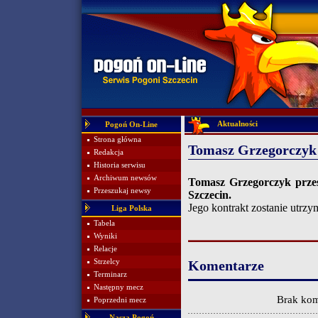
Aktualności
Pogoń On-Line
Strona główna
Tomasz Grzegorczyk 
Redakcja
Historia serwisu
Archiwum newsów
Tomasz Grzegorczyk przes
Przeszukaj newsy
Szczecin.
Jego kontrakt zostanie utrz
Liga Polska
Tabela
Wyniki
Relacje
Strzelcy
Komentarze
Terminarz
Następny mecz
Brak kom
Poprzedni mecz
Nasza Pogoń