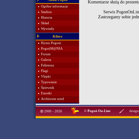
Komentarze służą do prezenta
Ogólne informacje
Serwis PogonOnLine
Stadion
Zastrzegamy sobie jed
Historia
Skład
Wywiady
Kibice
Hymn Pogoni
PogońM@NIA
Forum
Galeria
Felietony
Flagi
Vlepki
Typowanie
Śpiewnik
Emotki
Archiwum sond
©
Pogoń On-Line
design
2000 - 2026