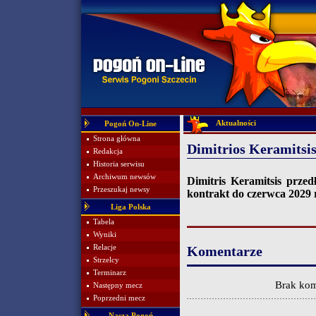
Aktualności
Pogoń On-Line
Strona główna
Dimitrios Keramitsis
Redakcja
Historia serwisu
Archiwum newsów
Dimitris Keramitsis prze
Przeszukaj newsy
kontrakt do czerwca 2029
Liga Polska
Tabela
Wyniki
Relacje
Komentarze
Strzelcy
Terminarz
Brak kom
Następny mecz
Poprzedni mecz
Nasza Pogoń