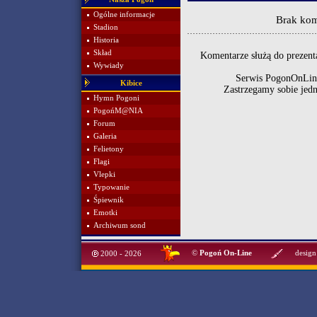
Ogólne informacje
Brak kom
Stadion
Historia
Skład
Komentarze służą do prezenta
Wywiady
Serwis PogonOnLine
Kibice
Zastrzegamy sobie jed
Hymn Pogoni
PogońM@NIA
Forum
Galeria
Felietony
Flagi
Vlepki
Typowanie
Śpiewnik
Emotki
Archiwum sond
©
Pogoń On-Line
design
2000 - 2026