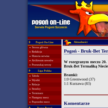
Aktualności
Pogoń On-Line
Strona główna
Pogoń - Bruk-Bet Ter
Redakcja
Historia serwisu
Archiwum newsów
W rozegranym meczu 20. k
Przeszukaj newsy
Bruk-Bet Termaliką Niecie
Liga Polska
Bramki:
Tabela
1:0 Greenwood (37)
Wyniki
1:1 Kurzawa (83)
Relacje
Strzelcy
Terminarz
Następny mecz
Poprzedni mecz
Komentarze
Nasza Pogoń