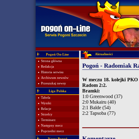
Aktualności
Pogoń On-Line
Strona główna
Pogoń - Radomiak R
Redakcja
Historia serwisu
Archiwum newsów
W meczu 18. kolejki PKO 
Przeszukaj newsy
Radom 2:2.
Bramki:
Liga Polska
1:0 Greenwood (37)
Tabela
2:0 Mukairu (40)
Wyniki
2:1 Balde (54)
Relacje
2:2 Tapsoba (77)
Strzelcy
Terminarz
Następny mecz
Poprzedni mecz
Komentarze
Nasza Pogoń