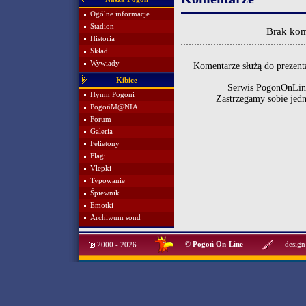
Ogólne informacje
Stadion
Brak kom
Historia
Skład
Wywiady
Komentarze służą do prezenta
Kibice
Serwis PogonOnLine
Hymn Pogoni
Zastrzegamy sobie jed
PogońM@NIA
Forum
Galeria
Felietony
Flagi
Vlepki
Typowanie
Śpiewnik
Emotki
Archiwum sond
©
Pogoń On-Line
design
2000 - 2026