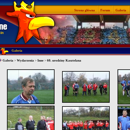
Strona główna
Forum
Galeria
Galeria
Galeria
>
Wydarzenia
>
Inne
>
60. urodziny Kasztelana