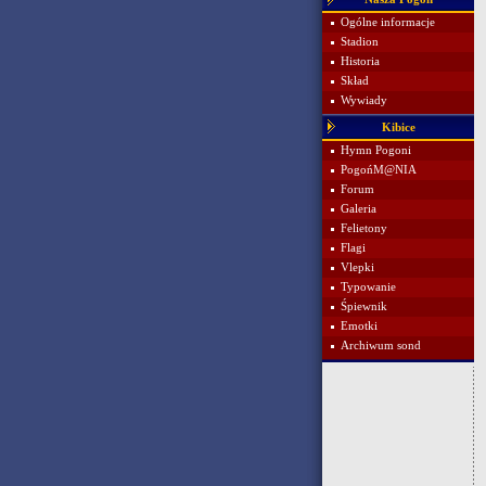
Ogólne informacje
Stadion
Historia
Skład
Wywiady
Kibice
Hymn Pogoni
PogońM@NIA
Forum
Galeria
Felietony
Flagi
Vlepki
Typowanie
Śpiewnik
Emotki
Archiwum sond