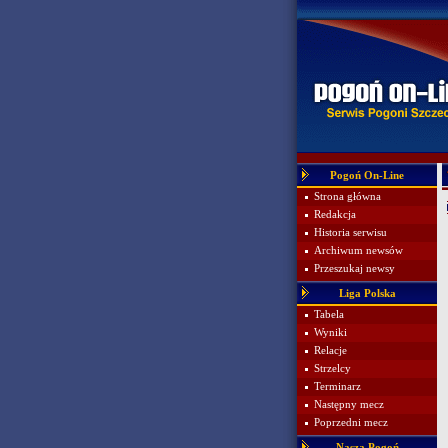
Pogoń On-Line
Strona główna
Redakcja
Historia serwisu
Archiwum newsów
Przeszukaj newsy
Liga Polska
Tabela
Wyniki
Relacje
Strzelcy
Terminarz
Następny mecz
Poprzedni mecz
Nasza Pogoń