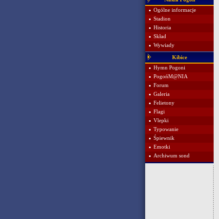
Ogólne informacje
Stadion
Historia
Skład
Wywiady
Kibice
Hymn Pogoni
PogońM@NIA
Forum
Galeria
Felietony
Flagi
Vlepki
Typowanie
Śpiewnik
Emotki
Archiwum sond