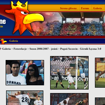
Strona główna
Forum
Galeria
Galeria
Galeria
>
Fotorelacje
>
Sezon 2006/2007 - jesień
>
Pogoń Szczecin - Górnik Łęczna 3:0