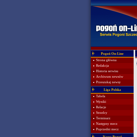
Pogoń On-Line
Strona główna
Redakcja
Historia serwisu
Archiwum newsów
Przeszukaj newsy
Liga Polska
Tabela
Wyniki
Relacje
Strzelcy
Terminarz
Następny mecz
Poprzedni mecz
Nasza Pogoń