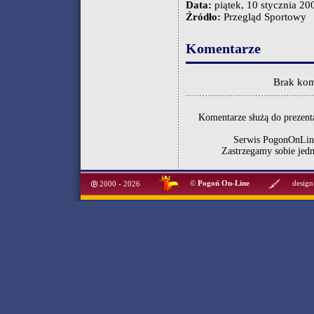
Data:
piątek, 10 stycznia 200
Źródło:
Przegląd Sportowy
Komentarze
Brak kom
Komentarze służą do prezenta
Serwis PogonOnLine
Zastrzegamy sobie jed
©
Pogoń On-Line
design
2000 - 2026