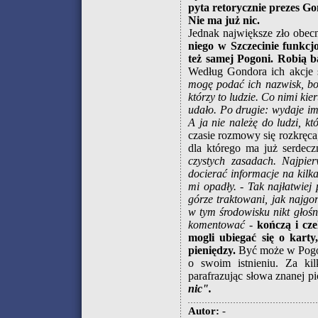
pyta retorycznie prezes Go
Nie ma już nic.
Jednak największe zło obecn
niego w Szczecinie funkcj
też samej Pogoni. Robią b
Według Gondora ich akcje 
mogę podać ich nazwisk, bo
którzy to ludzie. Co nimi ki
udało. Po drugie: wydaje im 
A ja nie należę do ludzi, kt
czasie rozmowy się rozkręc
dla którego ma już serdecz
czystych zasadach. Najpie
docierać informacje na kilk
mi opadły. - Tak najłatwiej
górze traktowani, jak najgo
w tym środowisku nikt głośn
komentować
-
kończą i cze
mogli ubiegać się o kart
pieniędzy.
Być może w Pogoni
o swoim istnieniu. Za ki
parafrazując słowa znanej p
nic".
Autor:
-