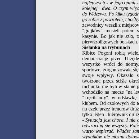
najlepszych - w jego opinii
kolejnej - dwa. O czym wię
do Widzewa. Po kilku tygodn
go sobie z powrotem, choćb
zawodnicy weszli z miejscow
"grajków" musieli potem 
kasynie. Bo jak nie szło, t
pierwszoligowych boiskach. J
Sielanka na trybunach
Kibice Pogoni robią wiele
demonstrację przed Urzęd
wszystko wróci do normy.
sportowe, zorganizowała się 
swoje wpływy. Okazało się
tworzona przez ściśle okre
rachunku nie byli w stanie 
wchodziło na mecze "na le
"kręcił lody", w odstawkę 
klubem. Od czołowych do te
na czele przez trenerów druż
tylko jeden - kierownik druż
- Sytuacja jest chora. I nie
odwracają się wszyscy. Pańs
warto wspierać. Władze sam
wydatków nie można dotować 