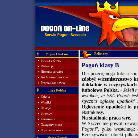
Felietony
Pogoń On-Line
Strona główna
Pogoń klasy B
Redakcja
Historia serwisu
Dla przeciętnego kibica spr
Archiwum newsów
zdobył wicemistrzostwo k
Przeszukaj newsy
dokładnie w rozgrywkach k
futbolowa Polska.
- Jeżeli 
Liga Polska
wynikać, że SSA Pogoń jest
Tabela
stycznia ogłoszę upadłość 
Wyniki
Ogłoszenie upadłości to p
Relacje
ekstraklasy.
Strzelcy
Na stadionie praca wre.
Terminarz
W Szczecinie powoli oswajaj
Następny mecz
Pogoni"
, tylko westchnął:
Poprzedni mecz
Rzeczywiście, obiekt piłkar
Nasza Pogoń