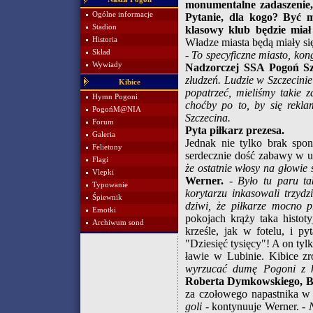
monumentalne zadaszenie, 
Ogólne informacje
Pytanie, dla kogo? Być m
Stadion
klasowy klub będzie miał
Historia
Władze miasta będą miały s
Skład
-
To specyficzne miasto, kon
Wywiady
Nadzorczej SSA Pogoń Szc
złudzeń. Ludzie w Szczecinie
Kibice
popatrzeć, mieliśmy takie 
Hymn Pogoni
choćby po to, by się rekla
PogońM@NIA
Szczecina.
Forum
Pyta piłkarz prezesa.
Galeria
Jednak nie tylko brak spon
Felietony
serdecznie dość zabawy w 
Flagi
że ostatnie włosy na głowie
Vlepki
Werner.
-
Było tu paru ta
Typowanie
korytarzu inkasowali trzydzi
Śpiewnik
dziwi, że piłkarze mocno p
Emotki
pokojach krąży taka histot
Archiwum sond
krześle, jak w fotelu, i p
"Dziesięć tysięcy"! A on tylk
ławie w Lubinie. Kibice z
wyrzucać dumę Pogoni z k
Roberta Dymkowskiego, Ba
za czołowego napastnika w
goli
- kontynuuje Werner. -