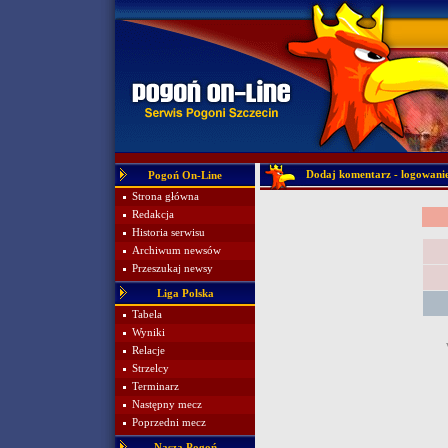
Dodaj komentarz - logowani
Pogoń On-Line
Strona główna
Redakcja
Historia serwisu
Archiwum newsów
Przeszukaj newsy
Liga Polska
Tabela
Wyniki
Relacje
Strzelcy
Terminarz
Następny mecz
Poprzedni mecz
Nasza Pogoń