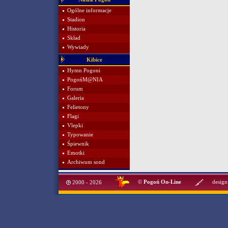
Ogólne informacje
Stadion
Historia
Skład
Wywiady
Kibice
Hymn Pogoni
PogońM@NIA
Forum
Galeria
Felietony
Flagi
Vlepki
Typowanie
Śpiewnik
Emotki
Archiwum sond
©
Pogoń On-Line
design
2000 - 2026