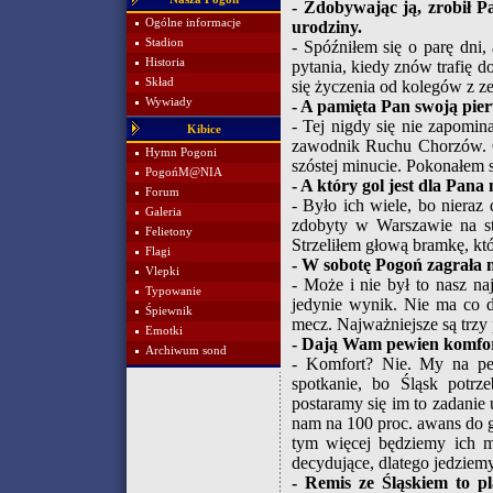
- Zdobywając ją, zrobił P
Ogólne informacje
urodziny.
Stadion
- Spóźniłem się o parę dni,
Historia
pytania, kiedy znów trafię d
Skład
się życzenia od kolegów z ze
Wywiady
- A pamięta Pan swoją pie
- Tej nigdy się nie zapomin
Kibice
zawodnik Ruchu Chorzów. Ob
Hymn Pogoni
szóstej minucie. Pokonałem
PogońM@NIA
- A który gol jest dla Pana
Forum
- Było ich wiele, bo nieraz
Galeria
zdobyty w Warszawie na st
Felietony
Strzeliłem głową bramkę, kt
Flagi
- W sobotę Pogoń zagrała m
Vlepki
- Może i nie był to nasz n
Typowanie
jedynie wynik. Nie ma co dz
Śpiewnik
mecz. Najważniejsze są trzy
Emotki
- Dają Wam pewien komfor
Archiwum sond
- Komfort? Nie. My na pe
spotkanie, bo Śląsk potrz
postaramy się im to zadanie
nam na 100 proc. awans do 
tym więcej będziemy ich m
decydujące, dlatego jedziem
- Remis ze Śląskiem to p