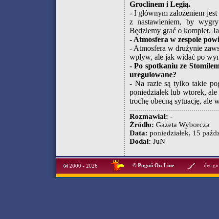
Groclinem i Legią.
- I głównym założeniem jest
z nastawieniem, by wygry
Będziemy grać o komplet. J
- Atmosfera w zespole pow
- Atmosfera w drużynie zaws
wpływ, ale jak widać po wyn
- Po spotkaniu ze Stomilem
uregulowane?
- Na razie są tylko takie p
poniedziałek lub wtorek, ale 
trochę obecną sytuację, ale w
Rozmawiał:
-
Źródło:
Gazeta Wyborcza
Data:
poniedziałek, 15 paźdz
Dodał:
JuN
©
Pogoń On-Line
design
2000 - 2026