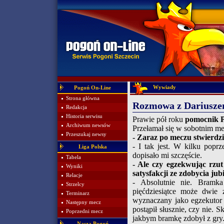
Wywiady
Pogoń On-Line
Strona główna
Rozmowa z Dariusz
Redakcja
Historia serwisu
Prawie pół roku
pomocnik P
Archiwum newsów
Przełamał się w sobotnim m
Przeszukaj newsy
- Zaraz po meczu stwierdzi
- I tak jest. W kilku popr
Liga Polska
dopisało mi szczęście.
Tabela
- Ale czy egzekwując rzut
Wyniki
satysfakcji ze zdobycia ju
Relacje
- Absolutnie nie. Bramk
Strzelcy
pięćdziesiątce może dwie
Terminarz
wyznaczany jako egzekutor j
Następny mecz
postąpił słusznie, czy nie. S
Poprzedni mecz
jakbym bramkę zdobył z gry
Nasza Pogoń