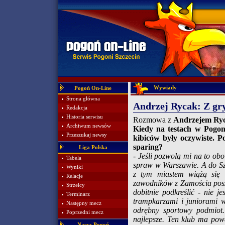
Wywiady
Pogoń On-Line
Strona główna
Andrzej Rycak: Z gr
Redakcja
Historia serwisu
Rozmowa z
Andrzejem Ry
Archiwum newsów
Kiedy na testach w Pogon
Przeszukaj newsy
kibiców były oczywiste. 
sparing?
Liga Polska
- Jeśli pozwolą mi na to ob
Tabela
spraw w Warszawie. A do Sz
Wyniki
z tym miastem wiążą się 
Relacje
zawodników z Zamościa posze
Strzelcy
dobitnie podkreślić - nie 
Terminarz
trampkarzami i juniorami w
Następny mecz
odrębny sportowy podmiot
Poprzedni mecz
najlepsze. Ten klub ma po
Nasza Pogoń