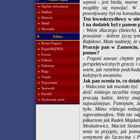
wprost - jest bieda, marne
Ogólne informacje
mogliby się rozwijać. W S
Stadion
powoływany był na konsultac
Historia
Ten lewoskrzydłowy w nied
Skład
I na dodatek był z panem 
Wywiady
- Wiem dlaczego (śmiech). 
poważnie - dobrze życzę ty
Kibice
Rafałowi. Mam nadzieję, że 
Hymn Pogoni
Pracuje pan w Zamościu, 
PogońM@NIA
pomoc?
Forum
- Pogoni zawsze chętnie p
Galeria
perspektywicznych graczy i
Felietony
wiem, jak rzetelnie podchodz
Flagi
kolejnych awansów.
Vlepki
Jak pan ocenia to, co dział
Typowanie
- Widocznie tak musiało być
Śpiewnik
dość niskiego szczebla roz
Emotki
pracują ludzie, którzy zn
Archiwum sond
najważniejsze. Pamiętam, ż
było. Mimo różnego rodzaj
superatmosfera. Nikt nie od
piłkarzom jak Radek Majdan
Moskalewicz, Maciek Stolar
mnie tu przyjęto, jak po
sentyment do Szczecina i 