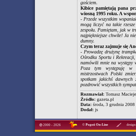
gościem.
Kibice pamiętają pana p
wiosną 1995 roku. A wspom
- Przede wszystkim wspaniał
mogą liczyć na takie rzesze
zespołu. Pamiętam, jak w t
najpiękniejsze chwile! Ja ni
dumny.
Czym teraz zajmuje się A
- Prowadzę drużynę trampka
Ośrodku Sportu i Rekreacji
namówili mnie na występy 
Poza tym występuję w re
mistrzostwach Polski zmi
spotkam jakichś dawnych 
pozdrowić wszystkich sympat
Rozmawiał:
Tomasz Maciej
Źródło:
gazeta.pl
Data:
środa, 3 grudnia 2008 
Dodał:
js
©
Pogoń On-Line
design
2000 - 2026