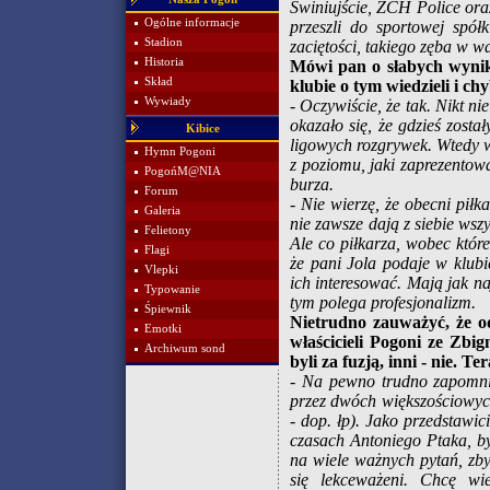
Świniujście, ZCH Police oraz
Ogólne informacje
przeszli do sportowej spół
Stadion
zaciętości, takiego zęba w w
Historia
Mówi pan o słabych wynika
Skład
klubie o tym wiedzieli i 
Wywiady
- Oczywiście, że tak. Nikt n
okazało się, że gdzieś zosta
Kibice
ligowych rozgrywek. Wtedy w
Hymn Pogoni
z poziomu, jaki zaprezentowa
PogońM@NIA
burza.
Forum
- Nie wierzę, że obecni piłk
Galeria
nie zawsze dają z siebie wszy
Felietony
Ale co piłkarza, wobec któr
Flagi
że pani Jola podaje w klub
Vlepki
ich interesować. Mają jak na
Typowanie
tym polega profesjonalizm.
Śpiewnik
Nietrudno zauważyć, że od
Emotki
właścicieli Pogoni ze Zbi
Archiwum sond
byli za fuzją, inni - nie. 
- Na pewno trudno zapomnie
przez dwóch większościowyc
- dop. łp). Jako przedstawi
czasach Antoniego Ptaka, b
na wiele ważnych pytań, zb
się lekceważeni. Chcę wi