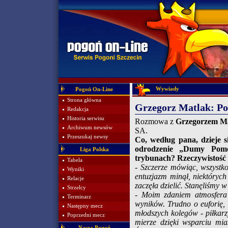
Wywiady
Pogoń On-Line
Strona główna
Grzegorz Matlak: Pog
Redakcja
Historia serwisu
Rozmowa z
Grzegorzem M
Archiwum newsów
SA.
Przeszukaj newsy
Co, według pana, dzieje s
odrodzenie „Dumy Pomo
Liga Polska
trybunach? Rzeczywistość 
Tabela
- Szczerze mówiąc, wszystk
Wyniki
entuzjazm minął, niektóryc
Relacje
zaczęła dzielić. Stanęliśmy 
Strzelcy
- Moim zdaniem atmosfera 
Terminarz
wyników. Trudno o euforię, 
Następny mecz
młodszych kolegów - piłkarzy
Poprzedni mecz
mierze dzięki wsparciu mia
Nasza Pogoń