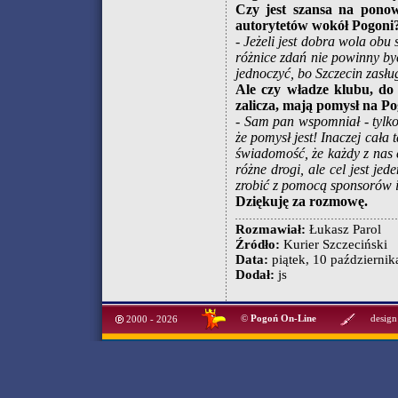
Czy jest szansa na ponown
autorytetów wokół Pogoni
- Jeżeli jest dobra wola obu
różnice zdań nie powinny b
jednoczyć, bo Szczecin zasłu
Ale czy władze klubu, do 
zalicza, mają pomysł na P
- Sam pan wspomniał - tylko 
że pomysł jest! Inaczej cała
świadomość, że każdy z nas
różne drogi, ale cel jest je
zrobić z pomocą sponsorów i 
Dziękuję za rozmowę.
Rozmawiał:
Łukasz Parol
Źródło:
Kurier Szczeciński
Data:
piątek, 10 październik
Dodał:
js
©
Pogoń On-Line
design
2000 - 2026