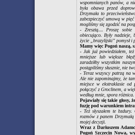
wspomnianych panów, a nie
była obawa przed doprow
Drzymała to przeciwieństw
zabezpieczyć umową w pięć 
mogliśmy się zgodzić na posp
- Zresztą.... Proszę sobi
obiecująco. Były nadzieje,
życie „brazylijski” pomysł i
Mamy więc Pogoń naszą, szcz
- Jak już powiedziałem, te
mniejsze lub większe błę
zaradziłby wszystkim nasz
postąpiliśmy słusznie, nie two
- Teraz wszyscy patrzą na 
Ale nie zapominajmy, że tam
miejsce w ekstraklasie od
połączyć z Groclinem, a wi
według mnie, spora różnica.
Pojawiały się takie głosy,
fuzję pod warunkiem intra
- Też słyszałem te bzdury.
rozmów z panem Drzymałą pr
mojej decyzji.
Wraz z Dariuszem Adamcz
Pogoń Szczecin Nowa, wys