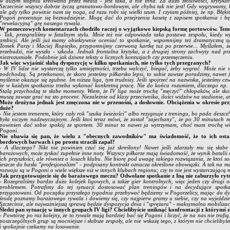
w dużym stopniu kreowana przez media - jest taka, a nie inna. Za dużo złośliwości, krytyk
Szczecinie wszyscy dobrze życzą granatowo-bordowym, ale chyba tak nie jest! Gdy wygrywamy, k
ale gdy tylko powinie nam się noga, od razu robi się wielki szum. I czytam później, że np. Błęki
Pogoń prezentuje się beznadziejnie. Mogę dać do przejrzenia kasetę z zapisem spotkania i bę
"rewelacyjną" grę naszego rywala.
W pomeczowych komentarzach chodziło raczej o wyjątkowo kiepską formę portowców. Tem
- Tak, przegraliśmy w fatalnym stylu. Mnie też nie odpowiada taka postawa zespołu, kiedy w
ambicji. Ale jeśli już mamy obiektywnie oceniać to spotkanie, wspomnijmy też dramatyczną syt
Tomek Parzy i Maciej Ropiejko, przypomnijmy czerwoną kartkę tuż po przerwie... Myślałem, że
przebudzi, nie wyszło - szkoda. Jednak frontalna krytyka, a z drugiej strony zachwyty nad pr
niezrozumiałe. Podobnie jak dziwne teksty o licznych kontuzjach czy przemęczeniu.
Jak więc wyjaśnić słabą dyspozycję w kilku spotkaniach, nie tylko tych przegranych?
- W IV lidze nie wystarczą tylko umiejętności, trzeba walczyć, biegać, żeby wygrać. Może nie
podchodzą. Są przekonani, że skoro jesteśmy piłkarsko lepsi, to sobie zawsze poradzimy, nawet j
myślenie okazuje się zgubne. Im niższa liga, tym trudniej. Jeśli spojrzeć na nazwiska, jesteśmy c
że w każdym spotkaniu trzeba wykonać konkretną pracę. Nie do końca rozumiem, dlaczego np.
Stalą przychodzą te słabe momenty. Wiem, że IV liga może trochę "męczyć" chłopaków, ale skor
muszą zawsze grać na sto procent. Niezależnie od klasy przeciwnika, ilości widzów na stadionie, a
Może drużyna jednak jest zmęczona nie w przenośni, a dosłownie. Obciążenia w okresie p
duże?
- Nie jestem trenerem, który cały rok "szuka świeżości" albo rezygnuje z treningu, bo pada deszcz
była niczym nadzwyczajnym. Jeśli ktoś teraz mówi, że został "zajechany", że po 30 minutach me
powinien dać sobie spokój ze sportem. 30 minut to nawet ja wytrzymam, choć mam trochę wię
Pogoni.
Nie obawia się pan, że wielu z "obecnych zawodników" ma świadomość, że to ich osta
bordowych barwach i po prostu stracili zapał?
- A dlaczego? Nikt nie powinien czuć się już skreślony! Nawet jeśli zdarzały mu się słabe
barażowych, może zyskać zupełnie inne noty. Wszyscy piłkarze mają świadomość, że wynik batalii 
ich przyszłości, ale również o losach klubu. Nie biorę pod uwagę takiego rozwiązania, że ktoś s
jeszcze do hasła "profesjonalizm" - podpisany kontrakt oznacza określone obowiązki. A tak na ma
rozwoju są w Pogoni o wiele większe niż w innych klubach regionu; czy to nie jest wystarczającą
Jak przygotowujecie się do barażowego meczu? Odwołane spotkanie z Iną nie zaburzyło ry
- Rozegraliśmy bardzo dużo kolejek ligowych, a także gier kontrolnych, więc jeden czy drugi 
problemem. Potrafimy do tej sytuacji dostosować plan treningów i na decydujące spotk
przygotowani. Od początku przyszłego tygodnia przebywać będziemy w Pogorzelicy, mając do dy
środę poznamy barażowego rywala i dowiemy się, czy najpierw gramy u siebie, czy na wyjeździe
Szczecinie, ale najważniejszą sprawą będzie dyspozycja dnia i "sprężara" - maksymalna mobilizac
Śledzi pan sytuację w innych grupach IV ligi? Chcielibyście uniknąć konfrontacji z którymś 
- Powtórzę po raz kolejny, że to rywale mają bardziej bać się Pogoni i liczyć, że na nas nie trafi
poszczególnych grup są mocniejsze i słabsze zespoły, ale nie wskażę tego, z którym nie chcielib
i spokojnie czekamy na losowanie.