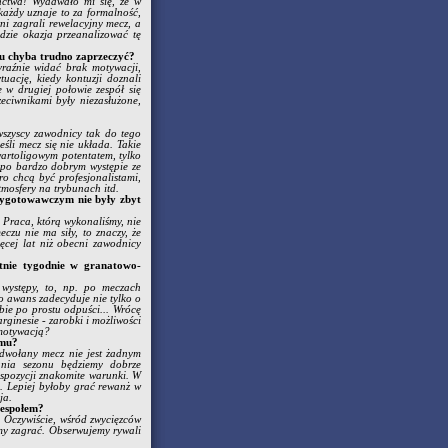
anctwa! Wydawało mi się, że w
ażdy uznaje to za formalność,
tni zagrali rewelacyjny mecz, a
dzie okazja przeanalizować tę
u chyba trudno zaprzeczyć?
yraźnie widać brak motywacji,
uację, kiedy kontuzji doznali
 w drugiej połowie zespół się
zeciwnikami były niezasłużone,
 wszyscy zawodnicy tak do tego
eśli mecz się nie układa. Takie
zwartoligowym potentatem, tylko
 po bardzo dobrym występie ze
o chcą być profesjonalistami,
tmosfery na trybunach itd.
rzygotowawczym nie były zbyt
! Praca, którą wykonaliśmy, nie
czu nie ma siły, to znaczy, że
cej lat niż obecni zawodnicy
tnie tygodnie w granatowo-
 występy, to, np. po meczach
o awans zadecyduje nie tylko o
obie po prostu odpuści... Wrócę
rginesie - zarobki i możliwości
 motywacją?
tmu?
odwołany mecz nie jest żadnym
ania sezonu będziemy dobrze
spozycji znakomite warunki. W
. Lepiej byłoby grać rewanż w
ja.
zespołem?
ą. Oczywiście, wśród zwycięzców
yśmy zagrać. Obserwujemy rywali