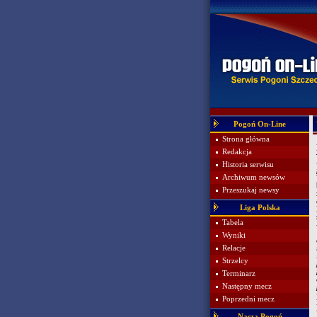
Pogoń On-Line
Strona główna
Redakcja
Historia serwisu
Archiwum newsów
Przeszukaj newsy
Liga Polska
Tabela
Wyniki
Relacje
Strzelcy
Terminarz
Następny mecz
Poprzedni mecz
Nasza Pogoń