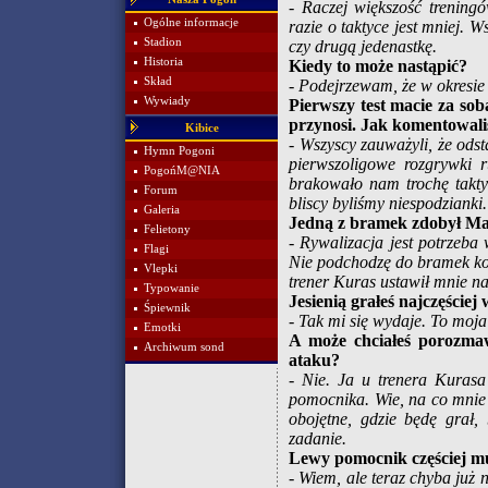
- Raczej większość trening
Ogólne informacje
razie o taktyce jest mniej. 
Stadion
czy drugą jedenastkę.
Historia
Kiedy to może nastąpić?
Skład
- Podejrzewam, że w okresie 
Wywiady
Pierwszy test macie za so
przynosi. Jak komentowaliś
Kibice
- Wszyscy zauważyli, że ods
Hymn Pogoni
pierwszoligowe rozgrywki 
PogońM@NIA
brakowało nam trochę taktyk
Forum
bliscy byliśmy niespodzianki.
Galeria
Jedną z bramek zdobył Mac
Felietony
- Rywalizacja jest potrzeba
Flagi
Nie podchodzę do bramek ko
Vlepki
trener Kuras ustawił mnie n
Typowanie
Jesienią grałeś najczęściej
Śpiewnik
- Tak mi się wydaje. To moja
Emotki
A może chciałeś porozmaw
Archiwum sond
ataku?
- Nie. Ja u trenera Kurasa
pomocnika. Wie, na co mnie s
obojętne, gdzie będę grał
zadanie.
Lewy pomocnik częściej mu
- Wiem, ale teraz chyba już 