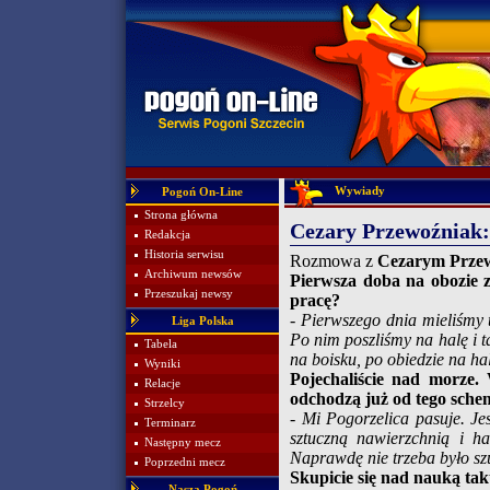
Wywiady
Pogoń On-Line
Strona główna
Cezary Przewoźniak:
Redakcja
Historia serwisu
Rozmowa z
Cezarym Prze
Archiwum newsów
Pierwsza doba na obozie 
Przeszukaj newsy
pracę?
- Pierwszego dnia mieliśmy 
Liga Polska
Po nim poszliśmy na halę i t
Tabela
na boisku, po obiedzie na hal
Wyniki
Pojechaliście nad morze.
Relacje
odchodzą już od tego sche
Strzelcy
- Mi Pogorzelica pasuje. J
Terminarz
sztuczną nawierzchnią i ha
Następny mecz
Naprawdę nie trzeba było s
Poprzedni mecz
Skupicie się nad nauką ta
Nasza Pogoń