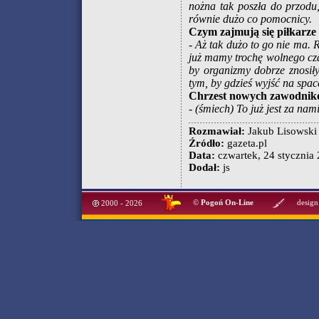
nożna tak poszła do przodu,
równie dużo co pomocnicy.
Czym zajmują się piłkarze
- Aż tak dużo to go nie ma. R
już mamy trochę wolnego cza
by organizmy dobrze znosiły
tym, by gdzieś wyjść na spac
Chrzest nowych zawodni
- (śmiech) To już jest za nami
Rozmawiał:
Jakub Lisowski
Źródło:
gazeta.pl
Data:
czwartek, 24 stycznia 
Dodał:
js
©
Pogoń On-Line
design
2000 - 2026