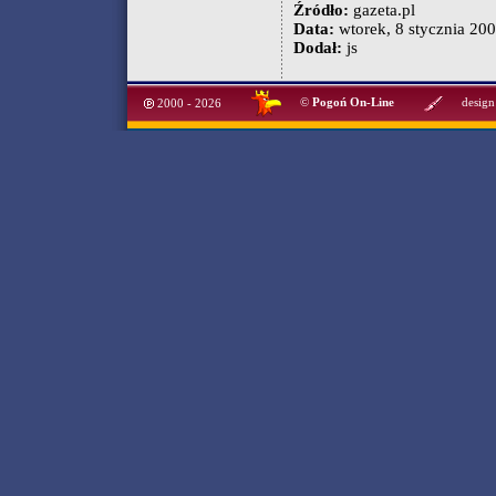
Źródło:
gazeta.pl
Data:
wtorek, 8 stycznia 200
Dodał:
js
©
Pogoń On-Line
design
2000 - 2026