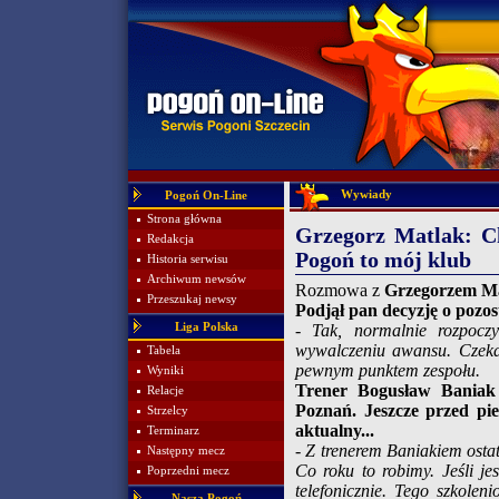
Wywiady
Pogoń On-Line
Strona główna
Grzegorz Matlak: Ch
Redakcja
Pogoń to mój klub
Historia serwisu
Archiwum newsów
Rozmowa z
Grzegorzem M
Przeszukaj newsy
Podjął pan decyzję o pozos
Liga Polska
- Tak, normalnie rozpoc
wywalczeniu awansu. Czeka 
Tabela
pewnym punktem zespołu.
Wyniki
Trener Bogusław Baniak
Relacje
Poznań. Jeszcze przed pie
Strzelcy
aktualny...
Terminarz
- Z trenerem Baniakiem osta
Następny mecz
Co roku to robimy. Jeśli je
Poprzedni mecz
telefonicznie. Tego szkole
Nasza Pogoń