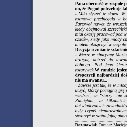
Pana obecność w zespole p
on, że Pogoń potrzebuje t
- Miło słyszeć te słowa. W
rozmowa przebiegała w bard
Żartował nawet, że wreszci
kiedy obejmował szczeciński
miał okazję pracować pod w
czasów, kiedy jako młody c
miałem okazji być w zespole
Decyzja o zmianie szkole
- Wierzę w charyzmę Marius
drużynę, dotrzeć do zawod
dobrego. Pod jego kier
rozgrywek.
W rundzie jesien
dyspozycji najbardziej do
nie ma awansu...
- Zawsze jest tak, że w młod
uczyć, którzy pociągną grę
wiedzieć, że "starzy" nie 
Pamiętam, że kilkanaści
doświadczonych zawodników 
były czymś nienaruszalny
stworzyć w szatni fajną atmos
Rozmawiał:
Tomasz Maciej