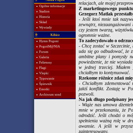
relacjach, ale mojej przepro
Ogólne informacje
Z marketingowego punktu w
Stadion
Grzegorz Matlak przestałb
Historia
- Jeśli ktoś mnie tak nazywa
Skład
zewnątrz, niezaangażowani 
Wywiady
czy jestem twarzą, wizytów
ogromnie ważne.
Kibice
To zadecydowało o odrzuce
Hymn Pogoni
- Chcę zostać w Szczecinie,
PogońM@NIA
uda się go odbudować, że z
Forum
ambitne plany i pomysły na
Galeria
powiedzenie, że nie wysiada
Felietony
w jednej trzeciej. Miałem
Flagi
chciałbym to kontynuować.
Vlepki
Rzekome różnice zdań mię
Typowanie
- Chciałbym zdementować r
Śpiewnik
jakiś konflikt. Zostaję w 
Emotki
pozwoli.
Archiwum sond
Na jak długo podpisany je
- Wiąże nas umowa dżentelm
mnie w przekonaniu, że Po
odrodzić. Jeśli chodzi o m
spełnienia ważną rolę w dr
awansie. A jeśli w przys
zainteresowany.