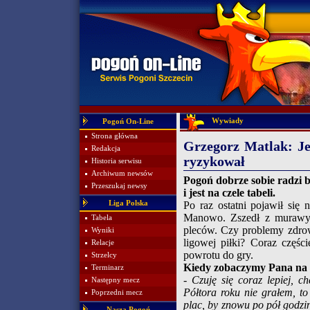
Wywiady
Pogoń On-Line
Strona główna
Grzegorz Matlak: Je
Redakcja
ryzykował
Historia serwisu
Archiwum newsów
Pogoń dobrze sobie radzi b
Przeszukaj newsy
i jest na czele tabeli.
Liga Polska
Po raz ostatni pojawił si
Manowo. Zszedł z murawy 
Tabela
pleców. Czy problemy zdro
Wyniki
ligowej piłki? Coraz częśc
Relacje
powrotu do gry.
Strzelcy
Kiedy zobaczymy Pana na 
Terminarz
- Czuję się coraz lepiej, c
Następny mecz
Półtora roku nie grałem, t
Poprzedni mecz
plac, by znowu po pół godzi
Nasza Pogoń