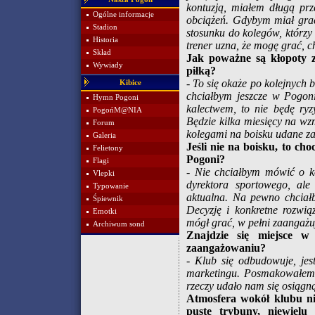
kontuzją, miałem długą pr
Ogólne informacje
obciążeń. Gdybym miał grać
Stadion
stosunku do kolegów, którzy 
Historia
trener uzna, że mogę grać, 
Skład
Jak poważne są kłopoty 
Wywiady
piłką?
- To się okaże po kolejnych 
Kibice
chciałbym jeszcze w Pogoni 
Hymn Pogoni
kalectwem, to nie będę ry
PogońM@NIA
Będzie kilka miesięcy na wz
Forum
kolegami na boisku udane za
Galeria
Jeśli nie na boisku, to c
Felietony
Pogoni?
Flagi
- Nie chciałbym mówić o ko
Vlepki
dyrektora sportowego, al
Typowanie
aktualna. Na pewno chciałb
Śpiewnik
Decyzję i konkretne rozwią
Emotki
mógł grać, w pełni zaangażu
Archiwum sond
Znajdzie się miejsce 
zaangażowaniu?
- Klub się odbudowuje, je
marketingu. Posmakowałem 
rzeczy udało nam się osiągn
Atmosfera wokół klubu ni
puste trybuny, niewielu