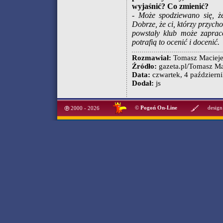
wyjaśnić? Co zmienić?
- Może spodziewano się, ż
Dobrze, że ci, którzy przych
powstały klub może zaprac
potrafią to ocenić i docenić.
Rozmawiał:
Tomasz Maciej
Źródło:
gazeta.pl/Tomasz Ma
Data:
czwartek, 4 październi
Dodał:
js
©
Pogoń On-Line
design
2000 - 2026