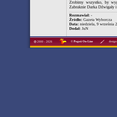
Zrobimy wszystko, by wygr
Zabraknie Darka Dźwigały i 
Rozmawiał:
-
Źródło:
Gazeta Wyborcza
Data:
niedziela, 9 września 2
Dodał:
JuN
©
Pogoń On-Line
design
2000 - 2026