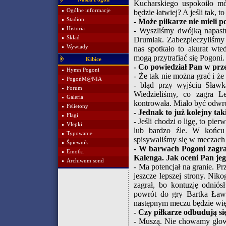
Kucharskiego uspokoiło mój
Ogólne informacje
będzie łatwiej? A jeśli tak, to
Stadion
- Może piłkarze nie mieli 
Historia
- Wyszliśmy dwójką napast
Skład
Drumlak. Zabezpieczyliśmy 
Wywiady
nas spotkało to akurat wte
mogą przytrafiać się Pogoni.
Kibice
- Co powiedział Pan w pr
Hymn Pogoni
- Że tak nie można grać i ż
PogońM@NIA
- błąd przy wyjściu Sławk
Forum
Wiedzieliśmy, co zagra L
Galeria
kontrowała. Miało być odwro
Felietony
- Jednak to już kolejny ta
Flagi
- Jeśli chodzi o ligę, to pier
Vlepki
lub bardzo źle. W końcu 
Typowanie
spisywaliśmy się w meczac
Śpiewnik
- W barwach Pogoni zagra
Emotki
Kalenga. Jak oceni Pan je
Archiwum sond
- Ma potencjał na granie. Pr
jeszcze lepszej strony. Nik
zagrał, bo kontuzję odniós
powrót do gry Bartka Ławy
następnym meczu będzie wię
- Czy piłkarze odbudują 
- Muszą. Nie chowamy głowy