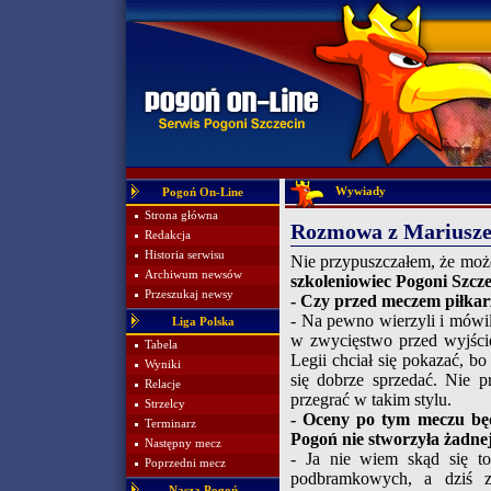
Wywiady
Pogoń On-Line
Strona główna
Rozmowa z Mariusz
Redakcja
Historia serwisu
Nie przypuszczałem, że może
Archiwum newsów
szkoleniowiec Pogoni Szcze
Przeszukaj newsy
- Czy przed meczem piłkar
- Na pewno wierzyli i mówil
Liga Polska
w zwycięstwo przed wyjści
Tabela
Legii chciał się pokazać, b
Wyniki
się dobrze sprzedać. Nie p
Relacje
przegrać w takim stylu.
Strzelcy
- Oceny po tym meczu będą 
Terminarz
Pogoń nie stworzyła żadnej
Następny mecz
- Ja nie wiem skąd się t
Poprzedni mecz
podbramkowych, a dziś z
Nasza Pogoń